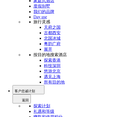
家庭式酒店
度假别墅
我们的品牌
Day use
旅行灵感
天府之国
古都西安
北国冰城
粤韵广府
展开
按目的地搜索酒店
探索香港
科技深圳
悠游北京
遇见上海
所有目的地
客户忠诚计划
返回
探索计划
礼遇和等级
赚取和使用积分