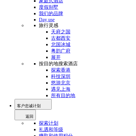
家庭式酒店
度假别墅
我们的品牌
Day use
旅行灵感
天府之国
古都西安
北国冰城
粤韵广府
展开
按目的地搜索酒店
探索香港
科技深圳
悠游北京
遇见上海
所有目的地
客户忠诚计划
返回
探索计划
礼遇和等级
赚取和使用积分