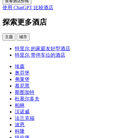
查看酒店价格
使用 ChatGPT 比较酒店
探索更多酒店
主题
城市
特里尔 的家庭友好型酒店
特里尔 带停车位的酒店
埃森
奥芬堡
弗莱堡
慕尼黑
斯图加特
杜塞尔多夫
柏林
汉诺威
法兰克福
波恩
科隆
纽伦堡