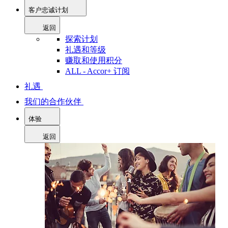
客户忠诚计划
返回
探索计划
礼遇和等级
赚取和使用积分
ALL - Accor+ 订阅
礼遇
我们的合作伙伴
体验
返回