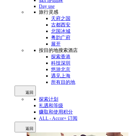
我们的品牌
Day use
旅行灵感
天府之国
古都西安
北国冰城
粤韵广府
展开
按目的地搜索酒店
探索香港
科技深圳
悠游北京
遇见上海
所有目的地
返回
探索计划
礼遇和等级
赚取和使用积分
ALL - Accor+ 订阅
返回