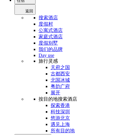
住宿
返回
搜索酒店
度假村
公寓式酒店
家庭式酒店
度假别墅
我们的品牌
Day use
旅行灵感
天府之国
古都西安
北国冰城
粤韵广府
展开
按目的地搜索酒店
探索香港
科技深圳
悠游北京
遇见上海
所有目的地