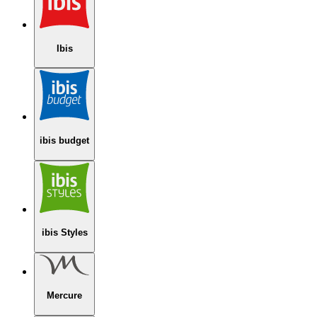
Ibis
ibis budget
ibis Styles
Mercure