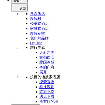
住宿
返回
搜索酒店
度假村
公寓式酒店
家庭式酒店
度假别墅
我们的品牌
Day use
旅行灵感
天府之国
古都西安
北国冰城
粤韵广府
展开
按目的地搜索酒店
探索香港
科技深圳
悠游北京
遇见上海
所有目的地