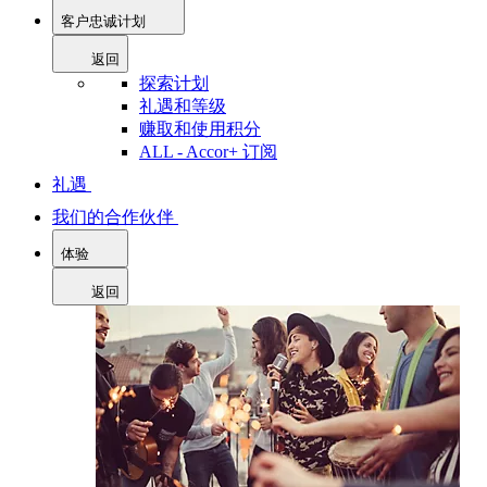
客户忠诚计划
返回
探索计划
礼遇和等级
赚取和使用积分
ALL - Accor+ 订阅
礼遇
我们的合作伙伴
体验
返回