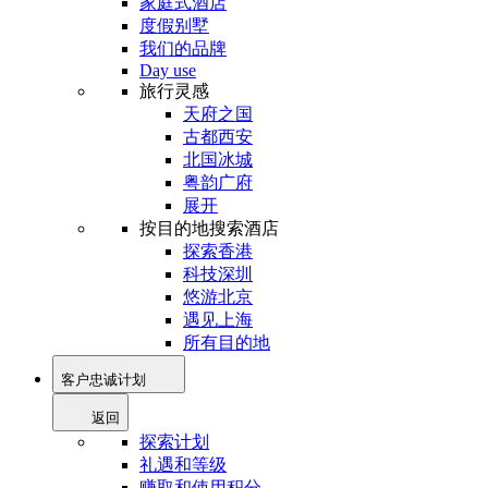
家庭式酒店
度假别墅
我们的品牌
Day use
旅行灵感
天府之国
古都西安
北国冰城
粤韵广府
展开
按目的地搜索酒店
探索香港
科技深圳
悠游北京
遇见上海
所有目的地
客户忠诚计划
返回
探索计划
礼遇和等级
赚取和使用积分