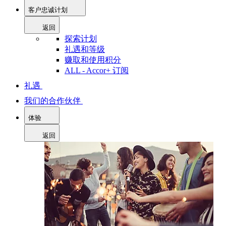
客户忠诚计划
返回
探索计划
礼遇和等级
赚取和使用积分
ALL - Accor+ 订阅
礼遇
我们的合作伙伴
体验
返回