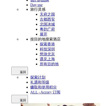
我们的品牌
Day use
旅行灵感
天府之国
古都西安
北国冰城
粤韵广府
展开
按目的地搜索酒店
探索香港
科技深圳
悠游北京
遇见上海
所有目的地
返回
探索计划
礼遇和等级
赚取和使用积分
ALL - Accor+ 订阅
返回