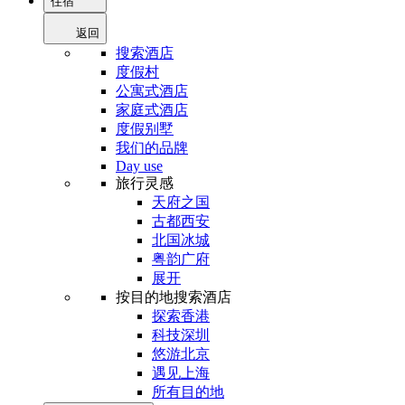
住宿
返回
搜索酒店
度假村
公寓式酒店
家庭式酒店
度假别墅
我们的品牌
Day use
旅行灵感
天府之国
古都西安
北国冰城
粤韵广府
展开
按目的地搜索酒店
探索香港
科技深圳
悠游北京
遇见上海
所有目的地