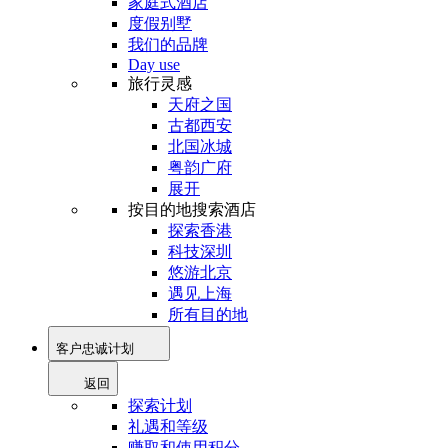
家庭式酒店
度假别墅
我们的品牌
Day use
旅行灵感
天府之国
古都西安
北国冰城
粤韵广府
展开
按目的地搜索酒店
探索香港
科技深圳
悠游北京
遇见上海
所有目的地
客户忠诚计划
返回
探索计划
礼遇和等级
赚取和使用积分