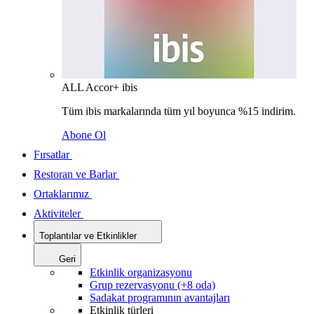
ALL Accor+ ibis
Tüm ibis markalarında tüm yıl boyunca %15 indirim.
Abone Ol
Fırsatlar
Restoran ve Barlar
Ortaklarımız
Aktiviteler
Toplantılar ve Etkinlikler
Geri
Etkinlik organizasyonu
Grup rezervasyonu (+8 oda)
Sadakat programının avantajları
Etkinlik türleri