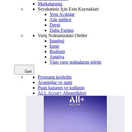
Markalarımız
Seyahatiniz İçin Esin Kaynaklari
Yeni Açılışlar
Aile tatilleri
Dergi
Daha Fazlası
Variş Noktanizdaki Oteller
İstanbul
İzmir
Bodrum
Antalya
Tüm varış noktalarını görün
Geri
Programı keşfedin
Avantajlar ve statü
Puan kazanın ve kullanın
ALL Accor+ Abonelikleri