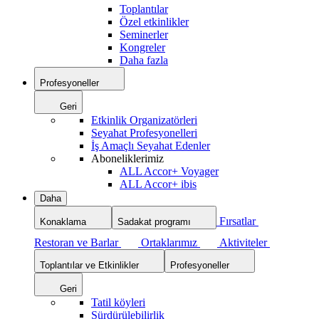
Toplantılar
Özel etkinlikler
Seminerler
Kongreler
Daha fazla
Profesyoneller
Geri
Etkinlik Organizatörleri
Seyahat Profesyonelleri
İş Amaçlı Seyahat Edenler
Aboneliklerimiz
ALL Accor+ Voyager
ALL Accor+ ibis
Daha
Fırsatlar
Konaklama
Sadakat programı
Restoran ve Barlar
Ortaklarımız
Aktiviteler
Toplantılar ve Etkinlikler
Profesyoneller
Geri
Tatil köyleri
Sürdürülebilirlik