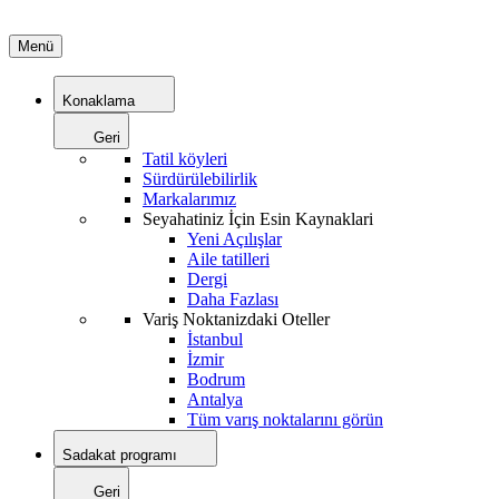
Menü
Konaklama
Geri
Tatil köyleri
Sürdürülebilirlik
Markalarımız
Seyahatiniz İçin Esin Kaynaklari
Yeni Açılışlar
Aile tatilleri
Dergi
Daha Fazlası
Variş Noktanizdaki Oteller
İstanbul
İzmir
Bodrum
Antalya
Tüm varış noktalarını görün
Sadakat programı
Geri