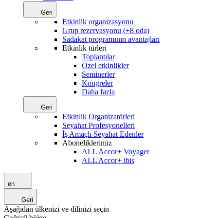
Geri
Etkinlik organizasyonu
Grup rezervasyonu (+8 oda)
Sadakat programının avantajları
Etkinlik türleri
Toplantılar
Özel etkinlikler
Seminerler
Kongreler
Daha fazla
Geri
Etkinlik Organizatörleri
Seyahat Profesyonelleri
İş Amaçlı Seyahat Edenler
Aboneliklerimiz
ALL Accor+ Voyager
ALL Accor+ ibis
en
Geri
Aşağıdan ülkenizi ve dilinizi seçin
Coğrafi bölge