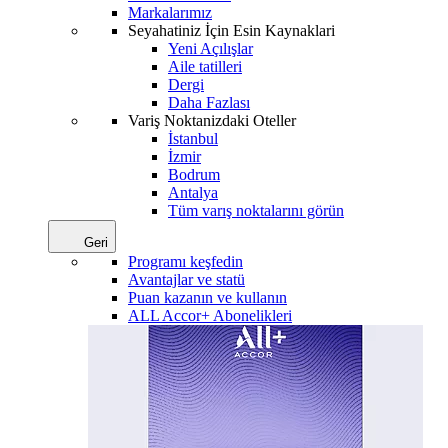
Markalarımız
Seyahatiniz İçin Esin Kaynaklari
Yeni Açılışlar
Aile tatilleri
Dergi
Daha Fazlası
Variş Noktanizdaki Oteller
İstanbul
İzmir
Bodrum
Antalya
Tüm varış noktalarını görün
Geri
Programı keşfedin
Avantajlar ve statü
Puan kazanın ve kullanın
ALL Accor+ Abonelikleri