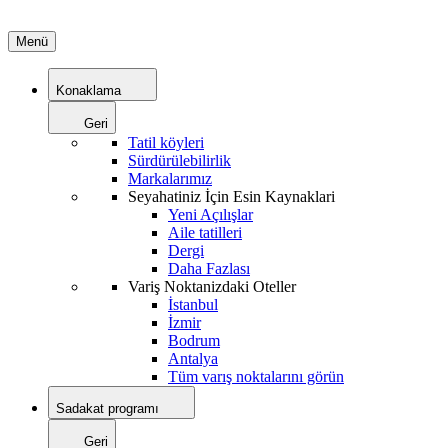
Menü
Konaklama
Geri
Tatil köyleri
Sürdürülebilirlik
Markalarımız
Seyahatiniz İçin Esin Kaynaklari
Yeni Açılışlar
Aile tatilleri
Dergi
Daha Fazlası
Variş Noktanizdaki Oteller
İstanbul
İzmir
Bodrum
Antalya
Tüm varış noktalarını görün
Sadakat programı
Geri