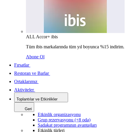
ALL Accor+ ibis
Tüm ibis markalarında tüm yıl boyunca %15 indirim.
Abone Ol
Fırsatlar
Restoran ve Barlar
Ortaklarımız
Aktiviteler
Toplantılar ve Etkinlikler
Geri
Etkinlik organizasyonu
Grup rezervasyonu (+8 oda)
Sadakat programının avantajları
Etkinlik türleri