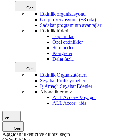
Geri
Etkinlik organizasyonu
Grup rezervasyonu (+8 oda)
Sadakat programının avantajları
Etkinlik türleri
Toplantılar
Özel etkinlikler
Seminerler
Kongreler
Daha fazla
Geri
Etkinlik Organizatörleri
Seyahat Profesyonelleri
İş Amaçlı Seyahat Edenler
Aboneliklerimiz
ALL Accor+ Voyager
ALL Accor+ ibis
en
Geri
Aşağıdan ülkenizi ve dilinizi seçin
Coğrafi bölge