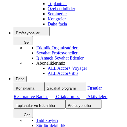
Toplantılar
Özel etkinlikler
Seminerler
Kongreler
Daha fazla
Profesyoneller
Geri
Etkinlik Organizatörleri
Seyahat Profesyonelleri
İş Amaçlı Seyahat Edenler
Aboneliklerimiz
ALL Accor+ Voyager
ALL Accor+ ibis
Daha
Fırsatlar
Konaklama
Sadakat programı
Restoran ve Barlar
Ortaklarımız
Aktiviteler
Toplantılar ve Etkinlikler
Profesyoneller
Geri
Tatil köyleri
Sürdürülebilirlik