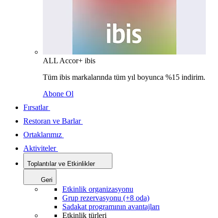
ALL Accor+ ibis
Tüm ibis markalarında tüm yıl boyunca %15 indirim.
Abone Ol
Fırsatlar
Restoran ve Barlar
Ortaklarımız
Aktiviteler
Toplantılar ve Etkinlikler
Geri
Etkinlik organizasyonu
Grup rezervasyonu (+8 oda)
Sadakat programının avantajları
Etkinlik türleri