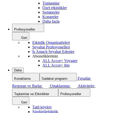
Toplantılar
Özel etkinlikler
Seminerler
Kongreler
Daha fazla
Profesyoneller
Geri
Etkinlik Organizatörleri
Seyahat Profesyonelleri
İş Amaçlı Seyahat Edenler
Aboneliklerimiz
ALL Accor+ Voyager
ALL Accor+ ibis
Daha
Fırsatlar
Konaklama
Sadakat programı
Restoran ve Barlar
Ortaklarımız
Aktiviteler
Toplantılar ve Etkinlikler
Profesyoneller
Geri
Tatil köyleri
Sürdürülebilirlik