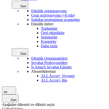
Geri
Etkinlik organizasyonu
Grup rezervasyonu (+8 oda)
Sadakat programının avantajları
Etkinlik türleri
Toplantılar
Özel etkinlikler
Seminerler
Kongreler
Daha fazla
Geri
Etkinlik Organizatörleri
Seyahat Profesyonelleri
İş Amaçlı Seyahat Edenler
Aboneliklerimiz
ALL Accor+ Voyager
ALL Accor+ ibis
en
Geri
Aşağıdan ülkenizi ve dilinizi seçin
Coğrafi bölge