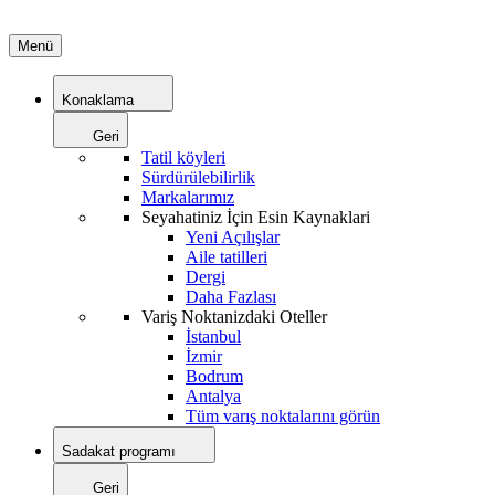
Menü
Konaklama
Geri
Tatil köyleri
Sürdürülebilirlik
Markalarımız
Seyahatiniz İçin Esin Kaynaklari
Yeni Açılışlar
Aile tatilleri
Dergi
Daha Fazlası
Variş Noktanizdaki Oteller
İstanbul
İzmir
Bodrum
Antalya
Tüm varış noktalarını görün
Sadakat programı
Geri