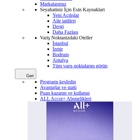
Markalarımız
Seyahatiniz İçin Esin Kaynaklari
Yeni Açılışlar
Aile tatilleri
Dergi
Daha Fazlası
Variş Noktanizdaki Oteller
İstanbul
İzmir
Bodrum
Antalya
Tüm varış noktalarını görün
Geri
Programı keşfedin
Avantajlar ve statü
Puan kazanın ve kullanın
ALL Accor+ Abonelikleri