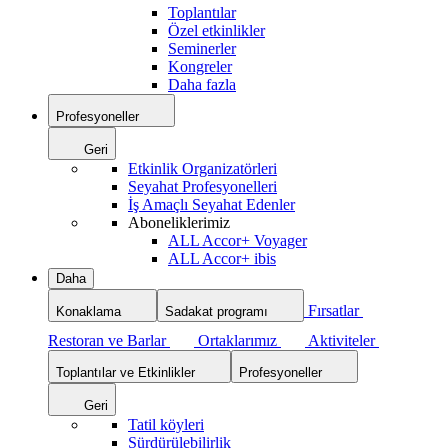
Toplantılar
Özel etkinlikler
Seminerler
Kongreler
Daha fazla
Profesyoneller
Geri
Etkinlik Organizatörleri
Seyahat Profesyonelleri
İş Amaçlı Seyahat Edenler
Aboneliklerimiz
ALL Accor+ Voyager
ALL Accor+ ibis
Daha
Fırsatlar
Konaklama
Sadakat programı
Restoran ve Barlar
Ortaklarımız
Aktiviteler
Toplantılar ve Etkinlikler
Profesyoneller
Geri
Tatil köyleri
Sürdürülebilirlik