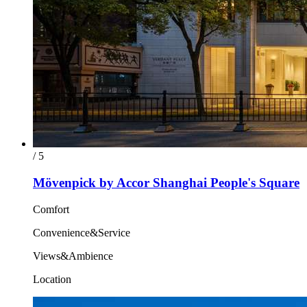
/ 5
Mövenpick by Accor Shanghai People's Square
Comfort
Convenience&Service
Views&Ambience
Location