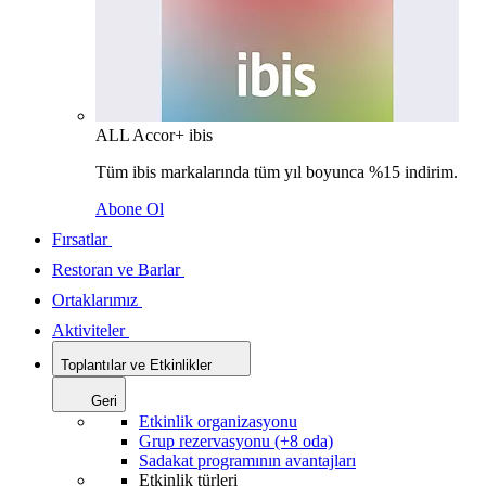
ALL Accor+ ibis
Tüm ibis markalarında tüm yıl boyunca %15 indirim.
Abone Ol
Fırsatlar
Restoran ve Barlar
Ortaklarımız
Aktiviteler
Toplantılar ve Etkinlikler
Geri
Etkinlik organizasyonu
Grup rezervasyonu (+8 oda)
Sadakat programının avantajları
Etkinlik türleri