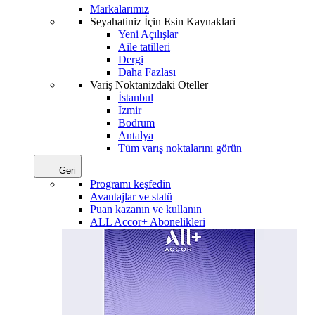
Markalarımız
Seyahatiniz İçin Esin Kaynaklari
Yeni Açılışlar
Aile tatilleri
Dergi
Daha Fazlası
Variş Noktanizdaki Oteller
İstanbul
İzmir
Bodrum
Antalya
Tüm varış noktalarını görün
Geri
Programı keşfedin
Avantajlar ve statü
Puan kazanın ve kullanın
ALL Accor+ Abonelikleri