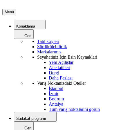
Menü
Konaklama
Geri
Tatil köyleri
Sürdürülebilirlik
Markalarımız
Seyahatiniz İçin Esin Kaynaklari
Yeni Açılışlar
Aile tatilleri
Dergi
Daha Fazlası
Variş Noktanizdaki Oteller
İstanbul
İzmir
Bodrum
Antalya
Tüm varış noktalarını görün
Sadakat programı
Geri