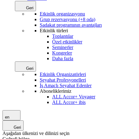
Geri
Etkinlik organizasyonu
Grup rezervasyonu (+8 oda)
Sadakat programının avantajları
Etkinlik türleri
Toplantılar
Özel etkinlikler
Seminerler
Kongreler
Daha fazla
Geri
Etkinlik Organizatörleri
Seyahat Profesyonelleri
İş Amaçlı Seyahat Edenler
Aboneliklerimiz
ALL Accor+ Voyager
ALL Accor+ ibis
en
Geri
Aşağıdan ülkenizi ve dilinizi seçin
Coğrafi bölge