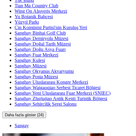
The Bund
Tian Ma Country Club
Wing On Alışveriş Merkezi
Yu Botanik Bahçesi
Yüzyıl Parkı
Çin Komünist Partisi'nin Kuruluş Yeri
Şanghay Binhai Golf Club
Şanghay Demiryolu Müzesi
Şanghay Doğal Tarih Müzesi
Şanghay Doğu Asya Fuarı
Şanghay Fuar Merkezi
Şanghay Kulesi
Şanghay Müzesi
Şanghay Okyanus Akvaryumu
Şanghay Posta Müzesi
Şanghay Uluslararası Kongre Merkezi
Şanghay Waigaoqiao Serbest Ticaret Bölgesi
Şanghay Yeni Uluslararası Fuar Merkezi (SNIEC)
Şanghay Zhujiajiao Antik Kenti Turistik Bölgesi
Şanghay Şehircilik Sergi Salonu
Daha fazla göster (24)
Şangay