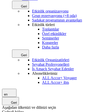
Geri
Etkinlik organizasyonu
Grup rezervasyonu (+8 oda)
Sadakat programının avantajları
Etkinlik türleri
Toplantılar
Özel etkinlikler
Seminerler
Kongreler
Daha fazla
Geri
Etkinlik Organizatörleri
Seyahat Profesyonelleri
İş Amaçlı Seyahat Edenler
Aboneliklerimiz
ALL Accor+ Voyager
ALL Accor+ ibis
en
Geri
Aşağıdan ülkenizi ve dilinizi seçin
Coğrafi bölge