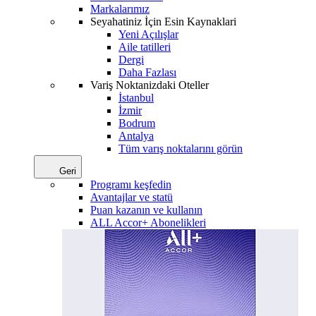
Markalarımız
Seyahatiniz İçin Esin Kaynaklari
Yeni Açılışlar
Aile tatilleri
Dergi
Daha Fazlası
Variş Noktanizdaki Oteller
İstanbul
İzmir
Bodrum
Antalya
Tüm varış noktalarını görün
Geri
Programı keşfedin
Avantajlar ve statü
Puan kazanın ve kullanın
ALL Accor+ Abonelikleri