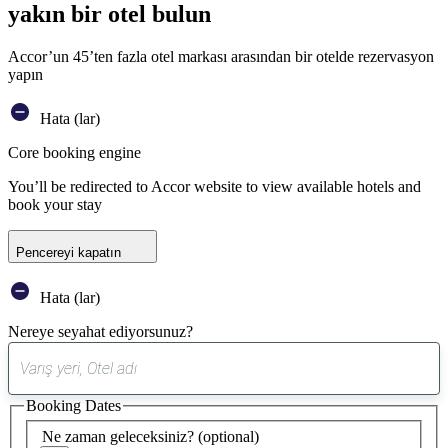
yakın bir otel bulun
Accor’un 45’ten fazla otel markası arasından bir otelde rezervasyon
yapın
Hata (lar)
Core booking engine
You’ll be redirected to Accor website to view available hotels and
book your stay
Pencereyi kapatın
Hata (lar)
Nereye seyahat ediyorsunuz?
0
öneri
Booking Dates
bulundu
Ne zaman geleceksiniz?
(optional)