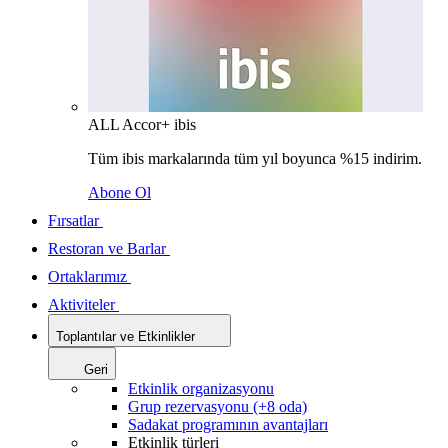
ALL Accor+ ibis
Tüm ibis markalarında tüm yıl boyunca %15 indirim.
Abone Ol
Fırsatlar
Restoran ve Barlar
Ortaklarımız
Aktiviteler
Toplantılar ve Etkinlikler
Geri
Etkinlik organizasyonu
Grup rezervasyonu (+8 oda)
Sadakat programının avantajları
Etkinlik türleri