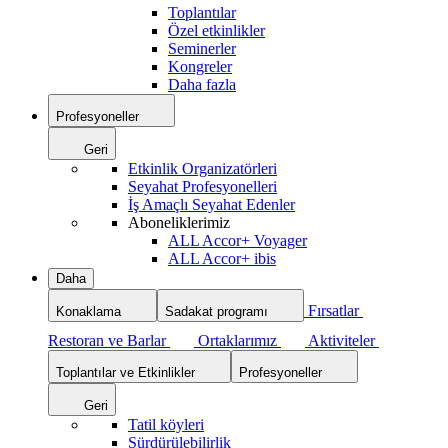
Toplantılar
Özel etkinlikler
Seminerler
Kongreler
Daha fazla
Profesyoneller
Geri
Etkinlik Organizatörleri
Seyahat Profesyonelleri
İş Amaçlı Seyahat Edenler
Aboneliklerimiz
ALL Accor+ Voyager
ALL Accor+ ibis
Daha
Fırsatlar
Konaklama
Sadakat programı
Restoran ve Barlar
Ortaklarımız
Aktiviteler
Toplantılar ve Etkinlikler
Profesyoneller
Geri
Tatil köyleri
Sürdürülebilirlik