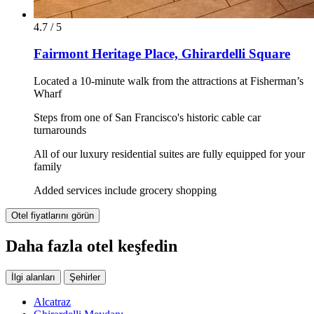
4.7 / 5
Fairmont Heritage Place, Ghirardelli Square
Located a 10-minute walk from the attractions at Fisherman’s
Wharf
Steps from one of San Francisco's historic cable car
turnarounds
All of our luxury residential suites are fully equipped for your
family
Added services include grocery shopping
Otel fiyatlarını görün
Daha fazla otel keşfedin
İlgi alanları
Şehirler
Alcatraz