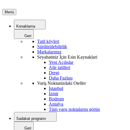
Menü
Konaklama
Geri
Tatil köyleri
Sürdürülebilirlik
Markalarımız
Seyahatiniz İçin Esin Kaynaklari
Yeni Açılışlar
Aile tatilleri
Dergi
Daha Fazlası
Variş Noktanizdaki Oteller
İstanbul
İzmir
Bodrum
Antalya
Tüm varış noktalarını görün
Sadakat programı
Geri