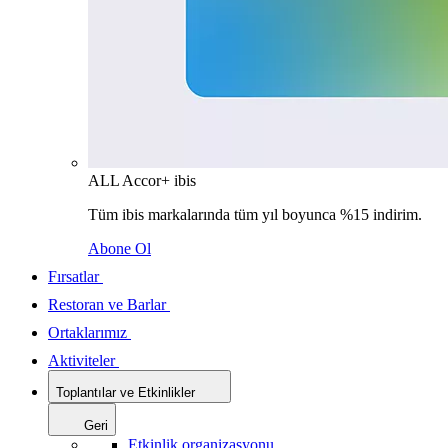
ALL Accor+ ibis
Tüm ibis markalarında tüm yıl boyunca %15 indirim.
Abone Ol
Fırsatlar
Restoran ve Barlar
Ortaklarımız
Aktiviteler
Toplantılar ve Etkinlikler
Geri
Etkinlik organizasyonu