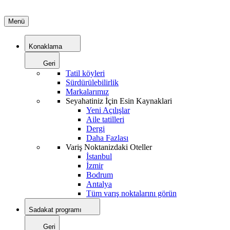
Menü
Konaklama
Geri
Tatil köyleri
Sürdürülebilirlik
Markalarımız
Seyahatiniz İçin Esin Kaynaklari
Yeni Açılışlar
Aile tatilleri
Dergi
Daha Fazlası
Variş Noktanizdaki Oteller
İstanbul
İzmir
Bodrum
Antalya
Tüm varış noktalarını görün
Sadakat programı
Geri