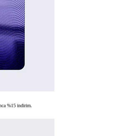
nca %15 indirim.