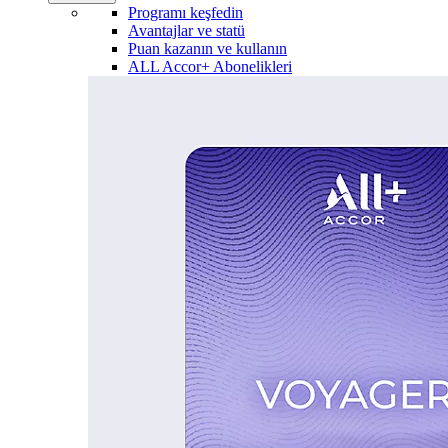
Programı keşfedin
Avantajlar ve statü
Puan kazanın ve kullanın
ALL Accor+ Abonelikleri