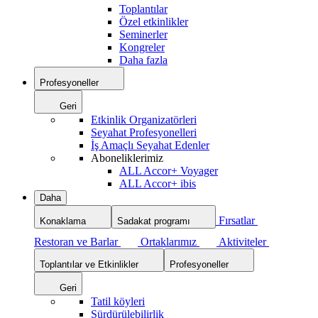
Toplantılar
Özel etkinlikler
Seminerler
Kongreler
Daha fazla
Profesyoneller
Geri
Etkinlik Organizatörleri
Seyahat Profesyonelleri
İş Amaçlı Seyahat Edenler
Aboneliklerimiz
ALL Accor+ Voyager
ALL Accor+ ibis
Daha
Fırsatlar
Konaklama
Sadakat programı
Restoran ve Barlar
Ortaklarımız
Aktiviteler
Toplantılar ve Etkinlikler
Profesyoneller
Geri
Tatil köyleri
Sürdürülebilirlik