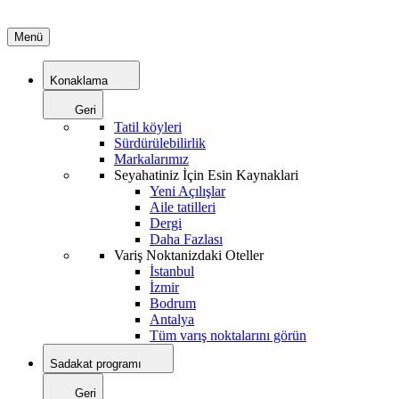
Menü
Konaklama
Geri
Tatil köyleri
Sürdürülebilirlik
Markalarımız
Seyahatiniz İçin Esin Kaynaklari
Yeni Açılışlar
Aile tatilleri
Dergi
Daha Fazlası
Variş Noktanizdaki Oteller
İstanbul
İzmir
Bodrum
Antalya
Tüm varış noktalarını görün
Sadakat programı
Geri