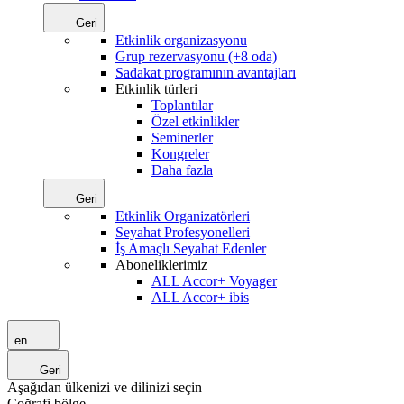
Geri
Etkinlik organizasyonu
Grup rezervasyonu (+8 oda)
Sadakat programının avantajları
Etkinlik türleri
Toplantılar
Özel etkinlikler
Seminerler
Kongreler
Daha fazla
Geri
Etkinlik Organizatörleri
Seyahat Profesyonelleri
İş Amaçlı Seyahat Edenler
Aboneliklerimiz
ALL Accor+ Voyager
ALL Accor+ ibis
en
Geri
Aşağıdan ülkenizi ve dilinizi seçin
Coğrafi bölge