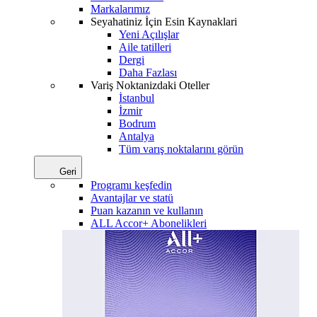
Markalarımız
Seyahatiniz İçin Esin Kaynaklari
Yeni Açılışlar
Aile tatilleri
Dergi
Daha Fazlası
Variş Noktanizdaki Oteller
İstanbul
İzmir
Bodrum
Antalya
Tüm varış noktalarını görün
Geri
Programı keşfedin
Avantajlar ve statü
Puan kazanın ve kullanın
ALL Accor+ Abonelikleri