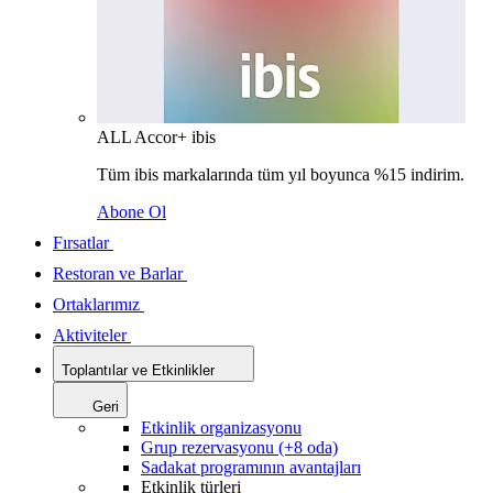
ALL Accor+ ibis
Tüm ibis markalarında tüm yıl boyunca %15 indirim.
Abone Ol
Fırsatlar
Restoran ve Barlar
Ortaklarımız
Aktiviteler
Toplantılar ve Etkinlikler
Geri
Etkinlik organizasyonu
Grup rezervasyonu (+8 oda)
Sadakat programının avantajları
Etkinlik türleri