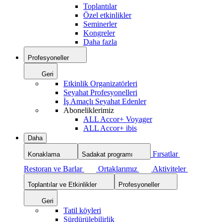
Toplantılar
Özel etkinlikler
Seminerler
Kongreler
Daha fazla
Profesyoneller
Geri
Etkinlik Organizatörleri
Seyahat Profesyonelleri
İş Amaçlı Seyahat Edenler
Aboneliklerimiz
ALL Accor+ Voyager
ALL Accor+ ibis
Daha
Fırsatlar
Konaklama
Sadakat programı
Restoran ve Barlar
Ortaklarımız
Aktiviteler
Toplantılar ve Etkinlikler
Profesyoneller
Geri
Tatil köyleri
Sürdürülebilirlik