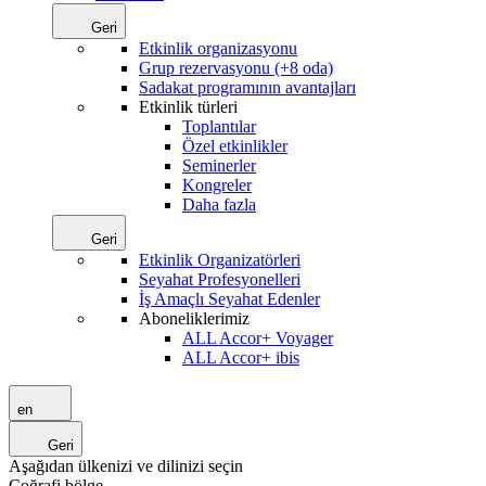
Geri
Etkinlik organizasyonu
Grup rezervasyonu (+8 oda)
Sadakat programının avantajları
Etkinlik türleri
Toplantılar
Özel etkinlikler
Seminerler
Kongreler
Daha fazla
Geri
Etkinlik Organizatörleri
Seyahat Profesyonelleri
İş Amaçlı Seyahat Edenler
Aboneliklerimiz
ALL Accor+ Voyager
ALL Accor+ ibis
en
Geri
Aşağıdan ülkenizi ve dilinizi seçin
Coğrafi bölge