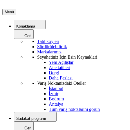
Menü
Konaklama
Geri
Tatil köyleri
Sürdürülebilirlik
Markalarımız
Seyahatiniz İçin Esin Kaynaklari
Yeni Açılışlar
Aile tatilleri
Dergi
Daha Fazlası
Variş Noktanizdaki Oteller
İstanbul
İzmir
Bodrum
Antalya
Tüm varış noktalarını görün
Sadakat programı
Geri