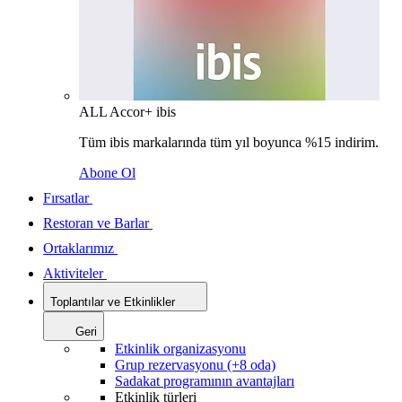
ALL Accor+ ibis
Tüm ibis markalarında tüm yıl boyunca %15 indirim.
Abone Ol
Fırsatlar
Restoran ve Barlar
Ortaklarımız
Aktiviteler
Toplantılar ve Etkinlikler
Geri
Etkinlik organizasyonu
Grup rezervasyonu (+8 oda)
Sadakat programının avantajları
Etkinlik türleri