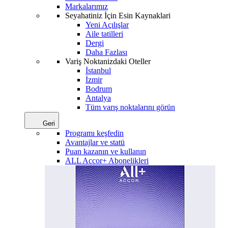
Markalarımız
Seyahatiniz İçin Esin Kaynaklari
Yeni Açılışlar
Aile tatilleri
Dergi
Daha Fazlası
Variş Noktanizdaki Oteller
İstanbul
İzmir
Bodrum
Antalya
Tüm varış noktalarını görün
Geri
Programı keşfedin
Avantajlar ve statü
Puan kazanın ve kullanın
ALL Accor+ Abonelikleri