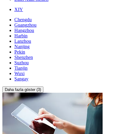
XIY
Chengdu
Guangzhou
Hangzhou
Harbin
Lanzhou
Nanjing
Pekin
Shenzhen
Suzhou
Tianjin
Wuxi
Şangay
Daha fazla göster (3)