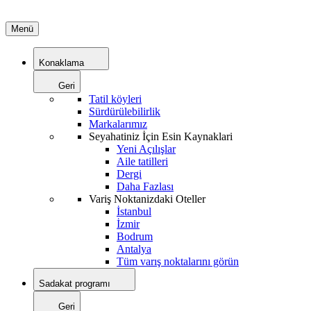
Menü
Konaklama
Geri
Tatil köyleri
Sürdürülebilirlik
Markalarımız
Seyahatiniz İçin Esin Kaynaklari
Yeni Açılışlar
Aile tatilleri
Dergi
Daha Fazlası
Variş Noktanizdaki Oteller
İstanbul
İzmir
Bodrum
Antalya
Tüm varış noktalarını görün
Sadakat programı
Geri