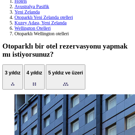
Hotels
Avustralya Pasifik
Yeni Zelanda
Otoparklı Yeni Zelanda otelleri
Kuzey Adası, Yeni Zelanda
Wellington Otelleri
Otoparklı Wellington otelleri
Otoparklı bir otel rezervasyonu yapmak
mı istiyorsunuz?
3 yıldız
4 yıldız
5 yıldız ve üzeri