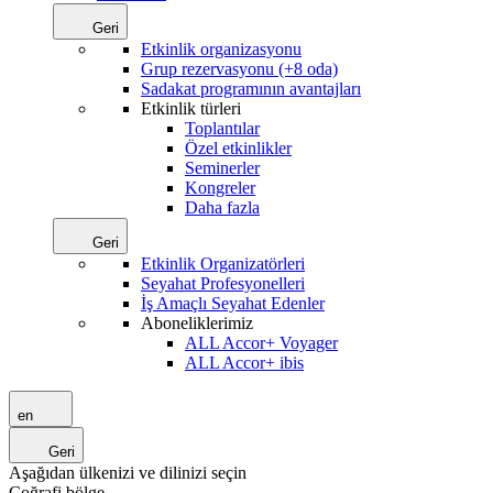
Geri
Etkinlik organizasyonu
Grup rezervasyonu (+8 oda)
Sadakat programının avantajları
Etkinlik türleri
Toplantılar
Özel etkinlikler
Seminerler
Kongreler
Daha fazla
Geri
Etkinlik Organizatörleri
Seyahat Profesyonelleri
İş Amaçlı Seyahat Edenler
Aboneliklerimiz
ALL Accor+ Voyager
ALL Accor+ ibis
en
Geri
Aşağıdan ülkenizi ve dilinizi seçin
Coğrafi bölge