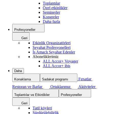
Toplantılar
Özel etkinlikler
Seminerler
Kongreler
Daha fazla
Profesyoneller
Geri
Etkinlik Organizatörleri
Seyahat Profesyonelleri
İş Amaçlı Seyahat Edenler
Aboneliklerimiz
ALL Accor+ Voyager
ALL Accor+ ibis
Daha
Fırsatlar
Konaklama
Sadakat programı
Restoran ve Barlar
Ortaklarımız
Aktiviteler
Toplantılar ve Etkinlikler
Profesyoneller
Geri
Tatil köyleri
Sürdürülebilirlik