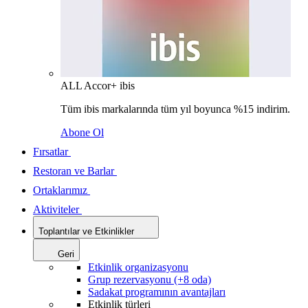
ALL Accor+ ibis
Tüm ibis markalarında tüm yıl boyunca %15 indirim.
Abone Ol
Fırsatlar
Restoran ve Barlar
Ortaklarımız
Aktiviteler
Toplantılar ve Etkinlikler
Geri
Etkinlik organizasyonu
Grup rezervasyonu (+8 oda)
Sadakat programının avantajları
Etkinlik türleri