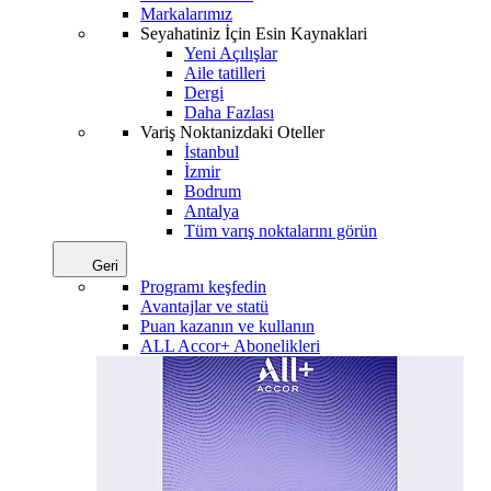
Markalarımız
Seyahatiniz İçin Esin Kaynaklari
Yeni Açılışlar
Aile tatilleri
Dergi
Daha Fazlası
Variş Noktanizdaki Oteller
İstanbul
İzmir
Bodrum
Antalya
Tüm varış noktalarını görün
Geri
Programı keşfedin
Avantajlar ve statü
Puan kazanın ve kullanın
ALL Accor+ Abonelikleri