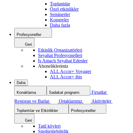
Toplantılar
Özel etkinlikler
Seminerler
Kongreler
Daha fazla
Profesyoneller
Geri
Etkinlik Organizatörleri
Seyahat Profesyonelleri
İş Amaçlı Seyahat Edenler
Aboneliklerimiz
ALL Accor+ Voyager
ALL Accor+ ibis
Daha
Fırsatlar
Konaklama
Sadakat programı
Restoran ve Barlar
Ortaklarımız
Aktiviteler
Toplantılar ve Etkinlikler
Profesyoneller
Geri
Tatil köyleri
Sürdürülebilirlik