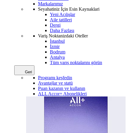
Markalarımız
Seyahatiniz İçin Esin Kaynaklari
Yeni Açılışlar
Aile tatilleri
Dergi
Daha Fazlası
Variş Noktanizdaki Oteller
İstanbul
İzmir
Bodrum
Antalya
Tüm varış noktalarını görün
Geri
Programı keşfedin
Avantajlar ve statü
Puan kazanın ve kullanın
ALL Accor+ Abonelikleri