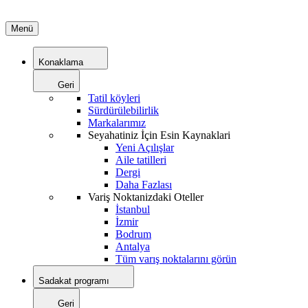
Menü
Konaklama
Geri
Tatil köyleri
Sürdürülebilirlik
Markalarımız
Seyahatiniz İçin Esin Kaynaklari
Yeni Açılışlar
Aile tatilleri
Dergi
Daha Fazlası
Variş Noktanizdaki Oteller
İstanbul
İzmir
Bodrum
Antalya
Tüm varış noktalarını görün
Sadakat programı
Geri