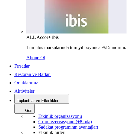
ALL Accor+ ibis
Tüm ibis markalarında tüm yıl boyunca %15 indirim.
Abone Ol
Fırsatlar
Restoran ve Barlar
Ortaklarımız
Aktiviteler
Toplantılar ve Etkinlikler
Geri
Etkinlik organizasyonu
Grup rezervasyonu (+8 oda)
Sadakat programının avantajları
Etkinlik türleri