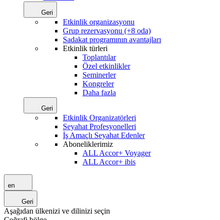
Geri
Etkinlik organizasyonu
Grup rezervasyonu (+8 oda)
Sadakat programının avantajları
Etkinlik türleri
Toplantılar
Özel etkinlikler
Seminerler
Kongreler
Daha fazla
Geri
Etkinlik Organizatörleri
Seyahat Profesyonelleri
İş Amaçlı Seyahat Edenler
Aboneliklerimiz
ALL Accor+ Voyager
ALL Accor+ ibis
en
Geri
Aşağıdan ülkenizi ve dilinizi seçin
Coğrafi bölge