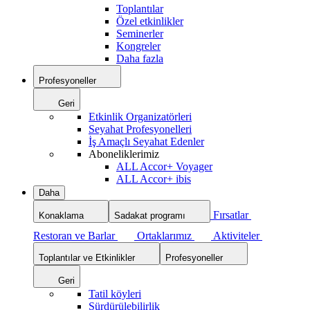
Toplantılar
Özel etkinlikler
Seminerler
Kongreler
Daha fazla
Profesyoneller
Geri
Etkinlik Organizatörleri
Seyahat Profesyonelleri
İş Amaçlı Seyahat Edenler
Aboneliklerimiz
ALL Accor+ Voyager
ALL Accor+ ibis
Daha
Fırsatlar
Konaklama
Sadakat programı
Restoran ve Barlar
Ortaklarımız
Aktiviteler
Toplantılar ve Etkinlikler
Profesyoneller
Geri
Tatil köyleri
Sürdürülebilirlik