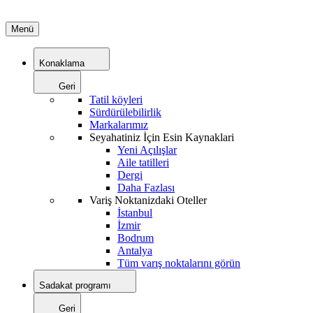
Menü
Konaklama
Geri
Tatil köyleri
Sürdürülebilirlik
Markalarımız
Seyahatiniz İçin Esin Kaynaklari
Yeni Açılışlar
Aile tatilleri
Dergi
Daha Fazlası
Variş Noktanizdaki Oteller
İstanbul
İzmir
Bodrum
Antalya
Tüm varış noktalarını görün
Sadakat programı
Geri