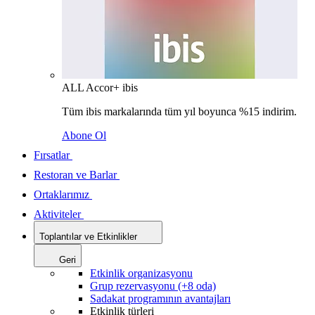
ALL Accor+ ibis
Tüm ibis markalarında tüm yıl boyunca %15 indirim.
Abone Ol
Fırsatlar
Restoran ve Barlar
Ortaklarımız
Aktiviteler
Toplantılar ve Etkinlikler
Geri
Etkinlik organizasyonu
Grup rezervasyonu (+8 oda)
Sadakat programının avantajları
Etkinlik türleri