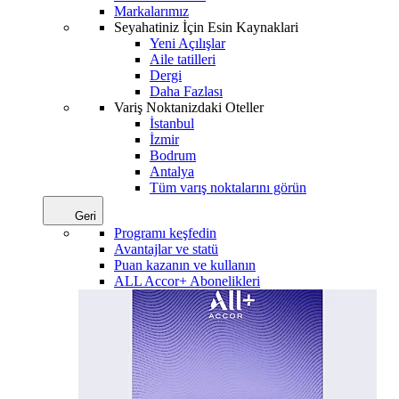
Markalarımız
Seyahatiniz İçin Esin Kaynaklari
Yeni Açılışlar
Aile tatilleri
Dergi
Daha Fazlası
Variş Noktanizdaki Oteller
İstanbul
İzmir
Bodrum
Antalya
Tüm varış noktalarını görün
Geri
Programı keşfedin
Avantajlar ve statü
Puan kazanın ve kullanın
ALL Accor+ Abonelikleri