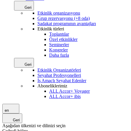
Geri
Etkinlik organizasyonu
Grup rezervasyonu (+8 oda)
Sadakat programının avantajları
Etkinlik türleri
Toplantılar
Özel etkinlikler
Seminerler
Kongreler
Daha fazla
Geri
Etkinlik Organizatörleri
Seyahat Profesyonelleri
İş Amaçlı Seyahat Edenler
Aboneliklerimiz
ALL Accor+ Voyager
ALL Accor+ ibis
en
Geri
Aşağıdan ülkenizi ve dilinizi seçin
Coğrafi bölge