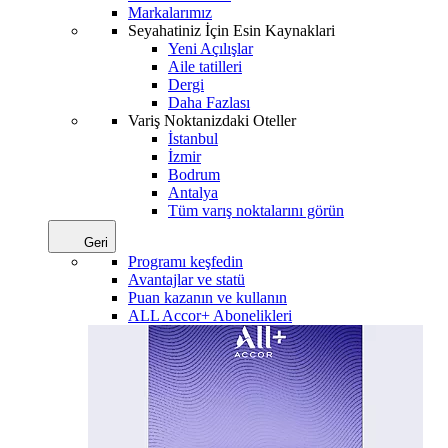
Markalarımız
Seyahatiniz İçin Esin Kaynaklari
Yeni Açılışlar
Aile tatilleri
Dergi
Daha Fazlası
Variş Noktanizdaki Oteller
İstanbul
İzmir
Bodrum
Antalya
Tüm varış noktalarını görün
Geri
Programı keşfedin
Avantajlar ve statü
Puan kazanın ve kullanın
ALL Accor+ Abonelikleri