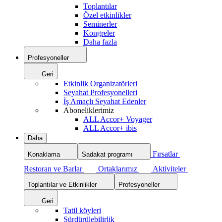
Toplantılar
Özel etkinlikler
Seminerler
Kongreler
Daha fazla
Profesyoneller
Geri
Etkinlik Organizatörleri
Seyahat Profesyonelleri
İş Amaçlı Seyahat Edenler
Aboneliklerimiz
ALL Accor+ Voyager
ALL Accor+ ibis
Daha
Fırsatlar
Konaklama
Sadakat programı
Restoran ve Barlar
Ortaklarımız
Aktiviteler
Toplantılar ve Etkinlikler
Profesyoneller
Geri
Tatil köyleri
Sürdürülebilirlik