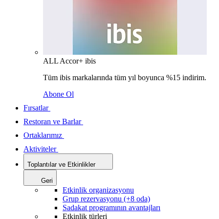
ALL Accor+ ibis
Tüm ibis markalarında tüm yıl boyunca %15 indirim.
Abone Ol
Fırsatlar
Restoran ve Barlar
Ortaklarımız
Aktiviteler
Toplantılar ve Etkinlikler
Geri
Etkinlik organizasyonu
Grup rezervasyonu (+8 oda)
Sadakat programının avantajları
Etkinlik türleri