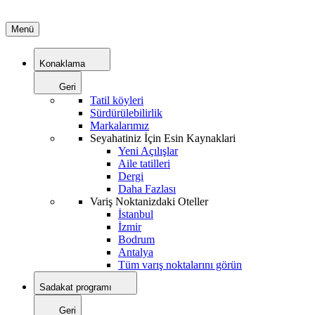
Menü
Konaklama
Geri
Tatil köyleri
Sürdürülebilirlik
Markalarımız
Seyahatiniz İçin Esin Kaynaklari
Yeni Açılışlar
Aile tatilleri
Dergi
Daha Fazlası
Variş Noktanizdaki Oteller
İstanbul
İzmir
Bodrum
Antalya
Tüm varış noktalarını görün
Sadakat programı
Geri