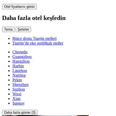
Otel fiyatlarını görün
Daha fazla otel keşfedin
Tema
Şehirler
Bütçe dostu Tianjin otelleri
Tianjin’de eko sertifikalı oteller
Chengdu
Guangzhou
Hangzhou
Harbin
Lanzhou
Nanjing
Pekin
Shenzhen
Suzhou
Wuxi
Xian
Şangay
Daha fazla göster (3)