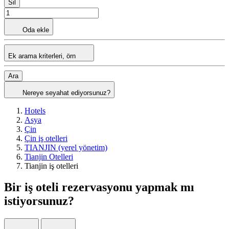
Sil
Oda ekle
Ek arama kriterleri, örn
Ara
Nereye seyahat ediyorsunuz?
Hotels
Asya
Çin
Çin iş otelleri
TIANJIN (yerel yönetim)
Tianjin Otelleri
Tianjin iş otelleri
Bir iş oteli rezervasyonu yapmak mı
istiyorsunuz?