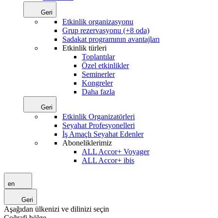
Geri
Etkinlik organizasyonu
Grup rezervasyonu (+8 oda)
Sadakat programının avantajları
Etkinlik türleri
Toplantılar
Özel etkinlikler
Seminerler
Kongreler
Daha fazla
Geri
Etkinlik Organizatörleri
Seyahat Profesyonelleri
İş Amaçlı Seyahat Edenler
Aboneliklerimiz
ALL Accor+ Voyager
ALL Accor+ ibis
en
Geri
Aşağıdan ülkenizi ve dilinizi seçin
Coğrafi bölge