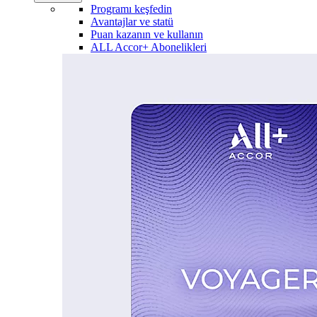
Programı keşfedin
Avantajlar ve statü
Puan kazanın ve kullanın
ALL Accor+ Abonelikleri