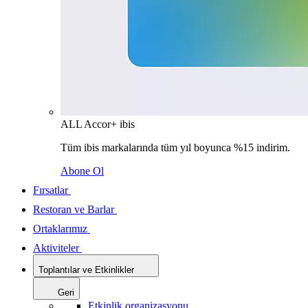
ALL Accor+ ibis
Tüm ibis markalarında tüm yıl boyunca %15 indirim.
Abone Ol
Fırsatlar
Restoran ve Barlar
Ortaklarımız
Aktiviteler
Toplantılar ve Etkinlikler
Geri
Etkinlik organizasyonu