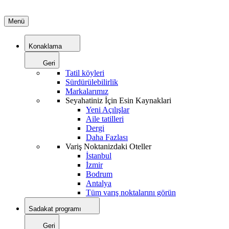
Menü
Konaklama
Geri
Tatil köyleri
Sürdürülebilirlik
Markalarımız
Seyahatiniz İçin Esin Kaynaklari
Yeni Açılışlar
Aile tatilleri
Dergi
Daha Fazlası
Variş Noktanizdaki Oteller
İstanbul
İzmir
Bodrum
Antalya
Tüm varış noktalarını görün
Sadakat programı
Geri