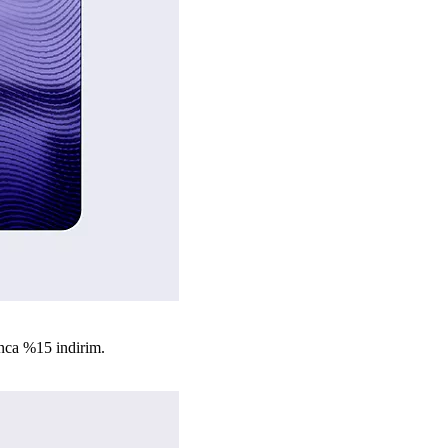
nca %15 indirim.