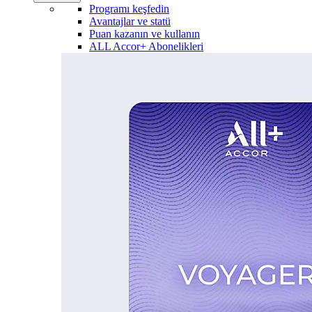
Programı keşfedin
Avantajlar ve statü
Puan kazanın ve kullanın
ALL Accor+ Abonelikleri