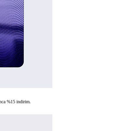
nca %15 indirim.