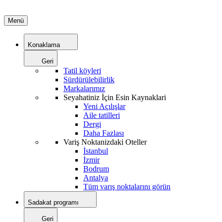
Menü
Konaklama
Geri
Tatil köyleri
Sürdürülebilirlik
Markalarımız
Seyahatiniz İçin Esin Kaynaklari
Yeni Açılışlar
Aile tatilleri
Dergi
Daha Fazlası
Variş Noktanizdaki Oteller
İstanbul
İzmir
Bodrum
Antalya
Tüm varış noktalarını görün
Sadakat programı
Geri