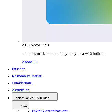
ALL Accor+ ibis
Tüm ibis markalarında tüm yıl boyunca %15 indirim.
Abone Ol
Fırsatlar
Restoran ve Barlar
Ortaklarımız
Aktiviteler
Toplantılar ve Etkinlikler
Geri
Etkinlik organizasyonu