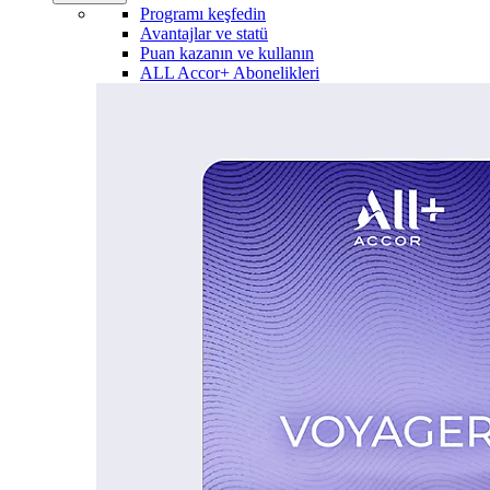
Programı keşfedin
Avantajlar ve statü
Puan kazanın ve kullanın
ALL Accor+ Abonelikleri