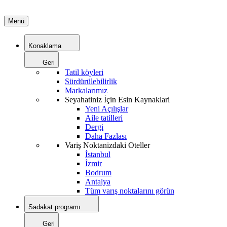
Menü
Konaklama
Geri
Tatil köyleri
Sürdürülebilirlik
Markalarımız
Seyahatiniz İçin Esin Kaynaklari
Yeni Açılışlar
Aile tatilleri
Dergi
Daha Fazlası
Variş Noktanizdaki Oteller
İstanbul
İzmir
Bodrum
Antalya
Tüm varış noktalarını görün
Sadakat programı
Geri