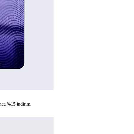
nca %15 indirim.