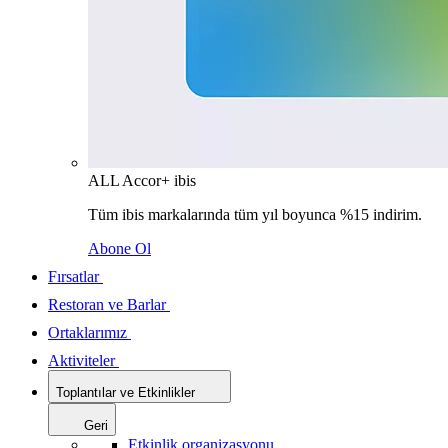
ALL Accor+ ibis
Tüm ibis markalarında tüm yıl boyunca %15 indirim.
Abone Ol
Fırsatlar
Restoran ve Barlar
Ortaklarımız
Aktiviteler
Toplantılar ve Etkinlikler
Geri
Etkinlik organizasyonu