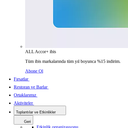
ALL Accor+ ibis
Tüm ibis markalarında tüm yıl boyunca %15 indirim.
Abone Ol
Fırsatlar
Restoran ve Barlar
Ortaklarımız
Aktiviteler
Toplantılar ve Etkinlikler
Geri
Etkinlik organizasyonu