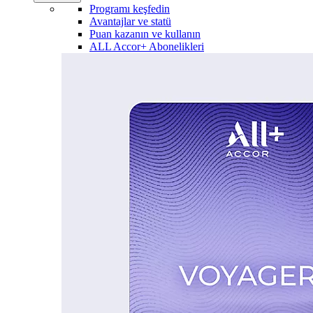
Programı keşfedin
Avantajlar ve statü
Puan kazanın ve kullanın
ALL Accor+ Abonelikleri