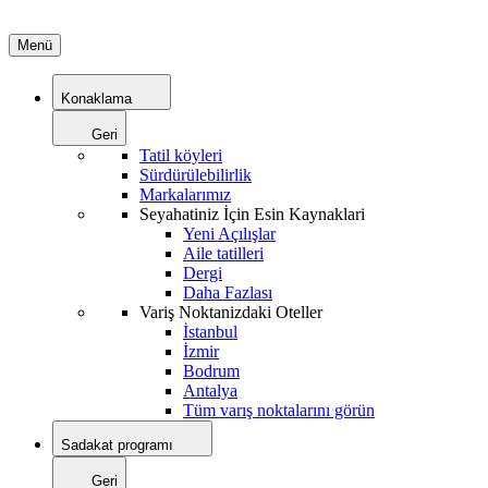
Menü
Konaklama
Geri
Tatil köyleri
Sürdürülebilirlik
Markalarımız
Seyahatiniz İçin Esin Kaynaklari
Yeni Açılışlar
Aile tatilleri
Dergi
Daha Fazlası
Variş Noktanizdaki Oteller
İstanbul
İzmir
Bodrum
Antalya
Tüm varış noktalarını görün
Sadakat programı
Geri