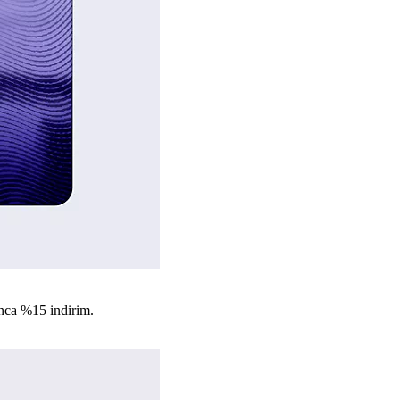
nca %15 indirim.