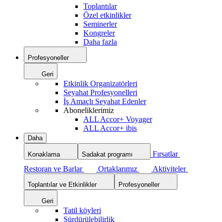
Toplantılar
Özel etkinlikler
Seminerler
Kongreler
Daha fazla
Profesyoneller
Geri
Etkinlik Organizatörleri
Seyahat Profesyonelleri
İş Amaçlı Seyahat Edenler
Aboneliklerimiz
ALL Accor+ Voyager
ALL Accor+ ibis
Daha
Fırsatlar
Konaklama
Sadakat programı
Restoran ve Barlar
Ortaklarımız
Aktiviteler
Toplantılar ve Etkinlikler
Profesyoneller
Geri
Tatil köyleri
Sürdürülebilirlik