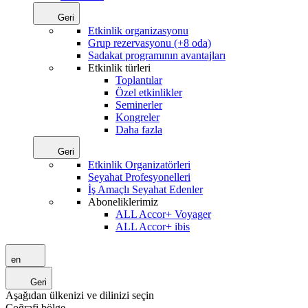
Geri
Etkinlik organizasyonu
Grup rezervasyonu (+8 oda)
Sadakat programının avantajları
Etkinlik türleri
Toplantılar
Özel etkinlikler
Seminerler
Kongreler
Daha fazla
Geri
Etkinlik Organizatörleri
Seyahat Profesyonelleri
İş Amaçlı Seyahat Edenler
Aboneliklerimiz
ALL Accor+ Voyager
ALL Accor+ ibis
en
Geri
Aşağıdan ülkenizi ve dilinizi seçin
Coğrafi bölge