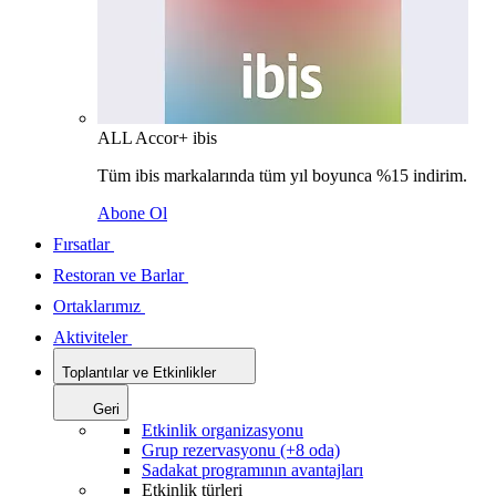
ALL Accor+ ibis
Tüm ibis markalarında tüm yıl boyunca %15 indirim.
Abone Ol
Fırsatlar
Restoran ve Barlar
Ortaklarımız
Aktiviteler
Toplantılar ve Etkinlikler
Geri
Etkinlik organizasyonu
Grup rezervasyonu (+8 oda)
Sadakat programının avantajları
Etkinlik türleri