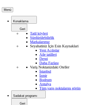
Menü
Konaklama
Geri
Tatil köyleri
Sürdürülebilirlik
Markalarımız
Seyahatiniz İçin Esin Kaynaklari
Yeni Açılışlar
Aile tatilleri
Dergi
Daha Fazlası
Variş Noktanizdaki Oteller
İstanbul
İzmir
Bodrum
Antalya
Tüm varış noktalarını görün
Sadakat programı
Geri