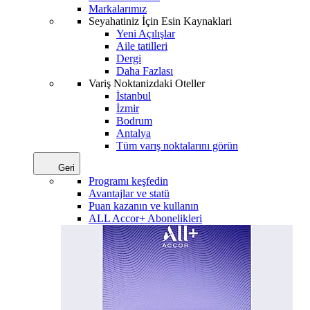
Markalarımız
Seyahatiniz İçin Esin Kaynaklari
Yeni Açılışlar
Aile tatilleri
Dergi
Daha Fazlası
Variş Noktanizdaki Oteller
İstanbul
İzmir
Bodrum
Antalya
Tüm varış noktalarını görün
Geri
Programı keşfedin
Avantajlar ve statü
Puan kazanın ve kullanın
ALL Accor+ Abonelikleri