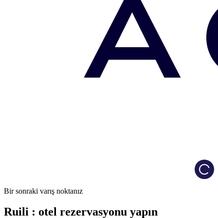
Load
Bir sonraki varış noktanız
Ruili : otel rezervasyonu yapın