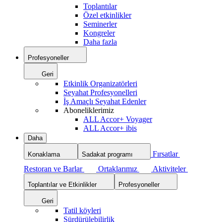
Toplantılar
Özel etkinlikler
Seminerler
Kongreler
Daha fazla
Profesyoneller
Geri
Etkinlik Organizatörleri
Seyahat Profesyonelleri
İş Amaçlı Seyahat Edenler
Aboneliklerimiz
ALL Accor+ Voyager
ALL Accor+ ibis
Daha
Fırsatlar
Konaklama
Sadakat programı
Restoran ve Barlar
Ortaklarımız
Aktiviteler
Toplantılar ve Etkinlikler
Profesyoneller
Geri
Tatil köyleri
Sürdürülebilirlik