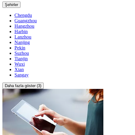
Şehirler
Chengdu
Guangzhou
Hangzhou
Harbin
Lanzhou
Nanjing
Pekin
Suzhou
Tianjin
Wuxi
Xian
Şangay
Daha fazla göster (3)