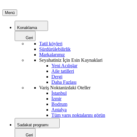
Menü
Konaklama
Geri
Tatil köyleri
Sürdürülebilirlik
Markalarımız
Seyahatiniz İçin Esin Kaynaklari
Yeni Açılışlar
Aile tatilleri
Dergi
Daha Fazlası
Variş Noktanizdaki Oteller
İstanbul
İzmir
Bodrum
Antalya
Tüm varış noktalarını görün
Sadakat programı
Geri