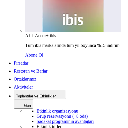
ALL Accor+ ibis
Tüm ibis markalarında tüm yıl boyunca %15 indirim.
Abone Ol
Fırsatlar
Restoran ve Barlar
Ortaklarımız
Aktiviteler
Toplantılar ve Etkinlikler
Geri
Etkinlik organizasyonu
Grup rezervasyonu (+8 oda)
Sadakat programının avantajları
Etkinlik türleri