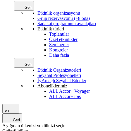
Geri
Etkinlik organizasyonu
Grup rezervasyonu (+8 oda)
Sadakat programının avantajları
Etkinlik türleri
Toplantılar
Özel etkinlikler
Seminerler
Kongreler
Daha fazla
Geri
Etkinlik Organizatörleri
Seyahat Profesyonelleri
İş Amaçlı Seyahat Edenler
Aboneliklerimiz
ALL Accor+ Voyager
ALL Accor+ ibis
en
Geri
Aşağıdan ülkenizi ve dilinizi seçin
Coğrafi bölge