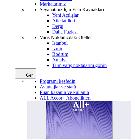
Markalarımız
Seyahatiniz İçin Esin Kaynaklari
Yeni Açılışlar
Aile tatilleri
Dergi
Daha Fazlası
Variş Noktanizdaki Oteller
İstanbul
İzmir
Bodrum
Antalya
Tüm varış noktalarını görün
Geri
Programı keşfedin
Avantajlar ve statü
Puan kazanın ve kullanın
ALL Accor+ Abonelikleri