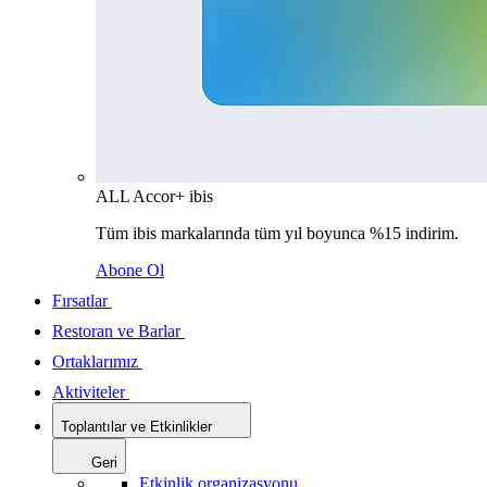
ALL Accor+ ibis
Tüm ibis markalarında tüm yıl boyunca %15 indirim.
Abone Ol
Fırsatlar
Restoran ve Barlar
Ortaklarımız
Aktiviteler
Toplantılar ve Etkinlikler
Geri
Etkinlik organizasyonu