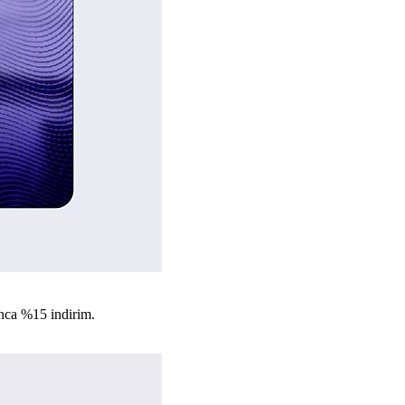
nca %15 indirim.