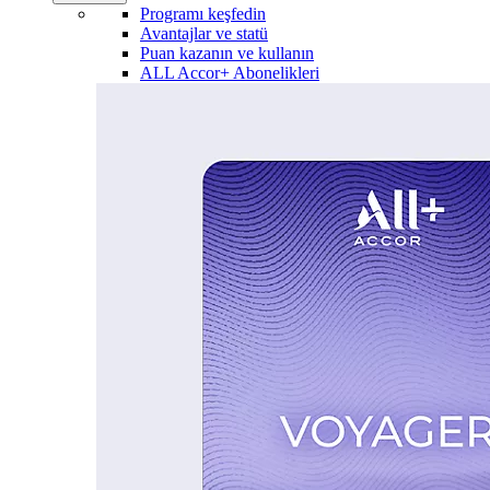
Programı keşfedin
Avantajlar ve statü
Puan kazanın ve kullanın
ALL Accor+ Abonelikleri