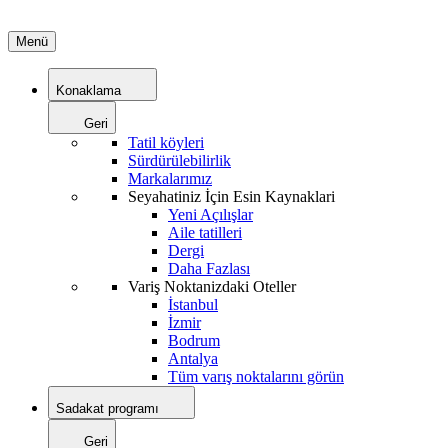
Menü
Konaklama
Geri
Tatil köyleri
Sürdürülebilirlik
Markalarımız
Seyahatiniz İçin Esin Kaynaklari
Yeni Açılışlar
Aile tatilleri
Dergi
Daha Fazlası
Variş Noktanizdaki Oteller
İstanbul
İzmir
Bodrum
Antalya
Tüm varış noktalarını görün
Sadakat programı
Geri