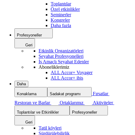
Toplantılar
Özel etkinlikler
Seminerler
Kongreler
Daha fazla
Profesyoneller
Geri
Etkinlik Organizatörleri
Seyahat Profesyonelleri
İş Amaçlı Seyahat Edenler
Aboneliklerimiz
ALL Accor+ Voyager
ALL Accor+ ibis
Daha
Fırsatlar
Konaklama
Sadakat programı
Restoran ve Barlar
Ortaklarımız
Aktiviteler
Toplantılar ve Etkinlikler
Profesyoneller
Geri
Tatil köyleri
Sürdürülebilirlik