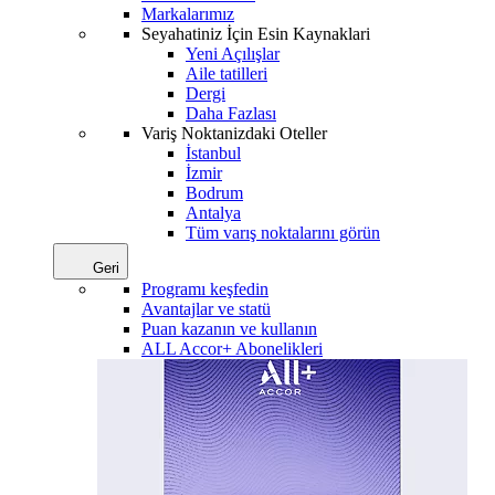
Markalarımız
Seyahatiniz İçin Esin Kaynaklari
Yeni Açılışlar
Aile tatilleri
Dergi
Daha Fazlası
Variş Noktanizdaki Oteller
İstanbul
İzmir
Bodrum
Antalya
Tüm varış noktalarını görün
Geri
Programı keşfedin
Avantajlar ve statü
Puan kazanın ve kullanın
ALL Accor+ Abonelikleri