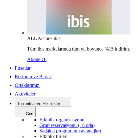
ALL Accor+ ibis
Tüm ibis markalarında tüm yıl boyunca %15 indirim.
Abone Ol
Fırsatlar
Restoran ve Barlar
Ortaklarımız
Aktiviteler
Toplantılar ve Etkinlikler
Geri
Etkinlik organizasyonu
Grup rezervasyonu (+8 oda)
Sadakat programının avantajları
Etkinlik türleri