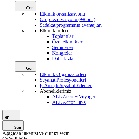
Geri
Etkinlik organizasyonu
Grup rezervasyonu (+8 oda)
Sadakat programının avantajları
Etkinlik türleri
Toplantılar
Özel etkinlikler
Seminerler
Kongreler
Daha fazla
Geri
Etkinlik Organizatörleri
Seyahat Profesyonelleri
İş Amaçlı Seyahat Edenler
Aboneliklerimiz
ALL Accor+ Voyager
ALL Accor+ ibis
en
Geri
Aşağıdan ülkenizi ve dilinizi seçin
Coğrafi bölge