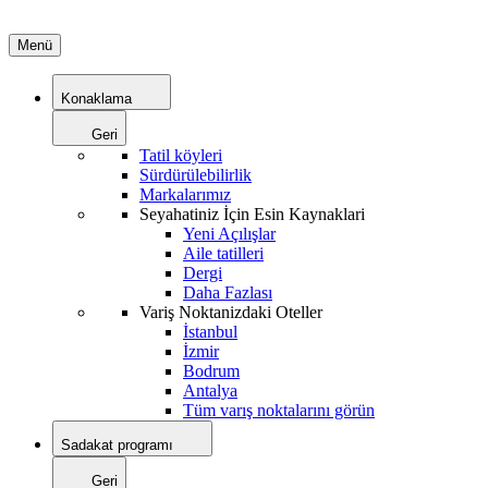
Menü
Konaklama
Geri
Tatil köyleri
Sürdürülebilirlik
Markalarımız
Seyahatiniz İçin Esin Kaynaklari
Yeni Açılışlar
Aile tatilleri
Dergi
Daha Fazlası
Variş Noktanizdaki Oteller
İstanbul
İzmir
Bodrum
Antalya
Tüm varış noktalarını görün
Sadakat programı
Geri