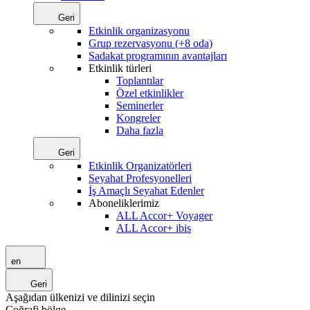
Geri
Etkinlik organizasyonu
Grup rezervasyonu (+8 oda)
Sadakat programının avantajları
Etkinlik türleri
Toplantılar
Özel etkinlikler
Seminerler
Kongreler
Daha fazla
Geri
Etkinlik Organizatörleri
Seyahat Profesyonelleri
İş Amaçlı Seyahat Edenler
Aboneliklerimiz
ALL Accor+ Voyager
ALL Accor+ ibis
en
Geri
Aşağıdan ülkenizi ve dilinizi seçin
Coğrafi bölge