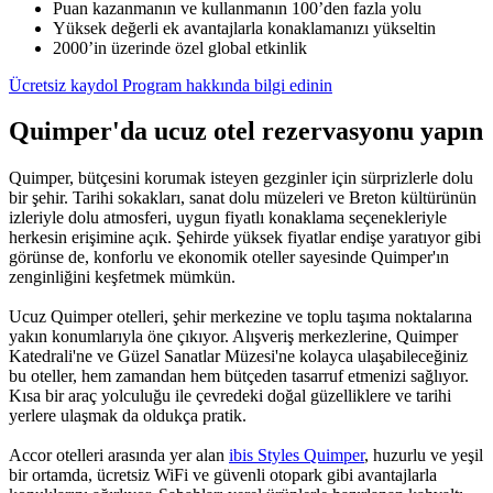
Puan kazanmanın ve kullanmanın 100’den fazla yolu
Yüksek değerli ek avantajlarla konaklamanızı yükseltin
2000’in üzerinde özel global etkinlik
Ücretsiz kaydol
Program hakkında bilgi edinin
Quimper'da ucuz otel rezervasyonu yapın
Quimper, bütçesini korumak isteyen gezginler için sürprizlerle dolu
bir şehir. Tarihi sokakları, sanat dolu müzeleri ve Breton kültürünün
izleriyle dolu atmosferi, uygun fiyatlı konaklama seçenekleriyle
herkesin erişimine açık. Şehirde yüksek fiyatlar endişe yaratıyor gibi
görünse de, konforlu ve ekonomik oteller sayesinde Quimper'ın
zenginliğini keşfetmek mümkün.
Ucuz Quimper otelleri, şehir merkezine ve toplu taşıma noktalarına
yakın konumlarıyla öne çıkıyor. Alışveriş merkezlerine, Quimper
Katedrali'ne ve Güzel Sanatlar Müzesi'ne kolayca ulaşabileceğiniz
bu oteller, hem zamandan hem bütçeden tasarruf etmenizi sağlıyor.
Kısa bir araç yolculuğu ile çevredeki doğal güzelliklere ve tarihi
yerlere ulaşmak da oldukça pratik.
Accor otelleri arasında yer alan
ibis Styles Quimper
, huzurlu ve yeşil
bir ortamda, ücretsiz WiFi ve güvenli otopark gibi avantajlarla