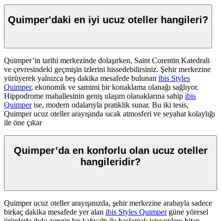
Quimper'daki en iyi ucuz oteller hangileri?
Quimper’in tarihi merkezinde dolaşırken, Saint Corentin Katedrali
ve çevresindeki geçmişin izlerini hissedebilirsiniz. Şehir merkezine
yürüyerek yalnızca beş dakika mesafede bulunan
ibis Styles
Quimper
, ekonomik ve samimi bir konaklama olanağı sağlıyor.
Hippodrome mahallesinin geniş ulaşım olanaklarına sahip
ibis
Quimper
ise, modern odalarıyla pratiklik sunar. Bu iki tesis,
Quimper ucuz oteller arayışında sıcak atmosferi ve seyahat kolaylığı
ile öne çıkar
Quimper’da en konforlu olan ucuz oteller
hangileridir?
Quimper ucuz oteller arayışınızda, şehir merkezine arabayla sadece
birkaç dakika mesafede yer alan
ibis Styles Quimper
güne yöresel
ürünlerle dolu zengin bir kahvaltı ile başlamak isteyenlere hitap