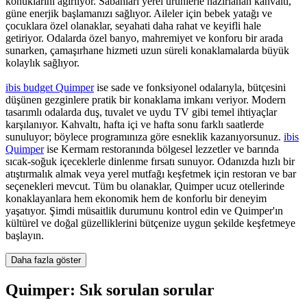
konuklarını ağırlıyor. Sabahları yerel ürünlerle hazırlanan kahvaltı,
güne enerjik başlamanızı sağlıyor. Aileler için bebek yatağı ve
çocuklara özel olanaklar, seyahati daha rahat ve keyifli hale
getiriyor. Odalarda özel banyo, mahremiyet ve konforu bir arada
sunarken, çamaşırhane hizmeti uzun süreli konaklamalarda büyük
kolaylık sağlıyor.
ibis budget Quimper
ise sade ve fonksiyonel odalarıyla, bütçesini
düşünen gezginlere pratik bir konaklama imkanı veriyor. Modern
tasarımlı odalarda duş, tuvalet ve uydu TV gibi temel ihtiyaçlar
karşılanıyor. Kahvaltı, hafta içi ve hafta sonu farklı saatlerde
sunuluyor; böylece programınıza göre esneklik kazanıyorsunuz.
ibis
Quimper
ise Kermam restoranında bölgesel lezzetler ve barında
sıcak-soğuk içeceklerle dinlenme fırsatı sunuyor. Odanızda hızlı bir
atıştırmalık almak veya yerel mutfağı keşfetmek için restoran ve bar
seçenekleri mevcut. Tüm bu olanaklar, Quimper ucuz otellerinde
konaklayanlara hem ekonomik hem de konforlu bir deneyim
yaşatıyor. Şimdi müsaitlik durumunu kontrol edin ve Quimper'ın
kültürel ve doğal güzelliklerini bütçenize uygun şekilde keşfetmeye
başlayın.
Daha fazla göster
Quimper: Sık sorulan sorular