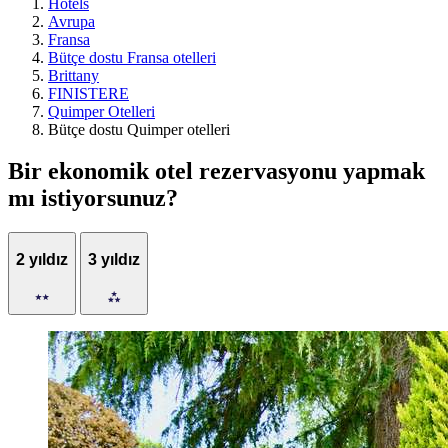
Hotels
Avrupa
Fransa
Bütçe dostu Fransa otelleri
Brittany
FINISTERE
Quimper Otelleri
Bütçe dostu Quimper otelleri
Bir ekonomik otel rezervasyonu yapmak
mı istiyorsunuz?
2 yıldız
3 yıldız