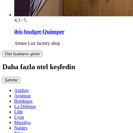
4.3 / 5
ibis budget Quimper
Armor Lux factory shop
Otel fiyatlarını görün
Daha fazla otel keşfedin
Şehirler
Antibes
Avignon
Bordeaux
La Défense
Lille
Lyon
Marsilya
Nantes