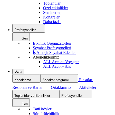
Toplantılar
Özel etkinlikler
Seminerler
Kongreler
Daha fazla
Profesyoneller
Geri
Etkinlik Organizatörleri
Seyahat Profesyonelleri
İş Amaçlı Seyahat Edenler
Aboneliklerimiz
ALL Accor+ Voyager
ALL Accor+ ibis
Daha
Fırsatlar
Konaklama
Sadakat programı
Restoran ve Barlar
Ortaklarımız
Aktiviteler
Toplantılar ve Etkinlikler
Profesyoneller
Geri
Tatil köyleri
Sürdürülebilirlik