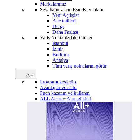
Markalarımız
Seyahatiniz İçin Esin Kaynaklari
Yeni Açılışlar
Aile tatilleri
Dergi
Daha Fazlası
Variş Noktanizdaki Oteller
İstanbul
İzmir
Bodrum
Antalya
Tüm varış noktalarını görün
Geri
Programı keşfedin
Avantajlar ve statü
Puan kazanın ve kullanın
ALL Accor+ Abonelikleri