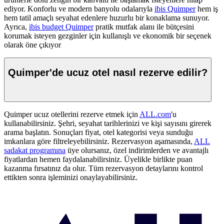
ediyor. Konforlu ve modern banyolu odalarıyla
ibis Quimper
hem iş
hem tatil amaçlı seyahat edenlere huzurlu bir konaklama sunuyor.
Ayrıca,
ibis budget Quimper
pratik mutfak alanı ile bütçesini
korumak isteyen gezginler için kullanışlı ve ekonomik bir seçenek
olarak öne çıkıyor
Quimper'de ucuz otel nasıl rezerve edilir?
Quimper ucuz otellerini rezerve etmek için
ALL.com
'u
kullanabilirsiniz. Şehri, seyahat tarihlerinizi ve kişi sayısını girerek
arama başlatın. Sonuçları fiyat, otel kategorisi veya sunduğu
imkanlara göre filtreleyebilirsiniz. Rezervasyon aşamasında,
ALL
sadakat programına
üye olursanız, özel indirimlerden ve avantajlı
fiyatlardan hemen faydalanabilirsiniz. Üyelikle birlikte puan
kazanma fırsatınız da olur. Tüm rezervasyon detaylarını kontrol
ettikten sonra işleminizi onaylayabilirsiniz.