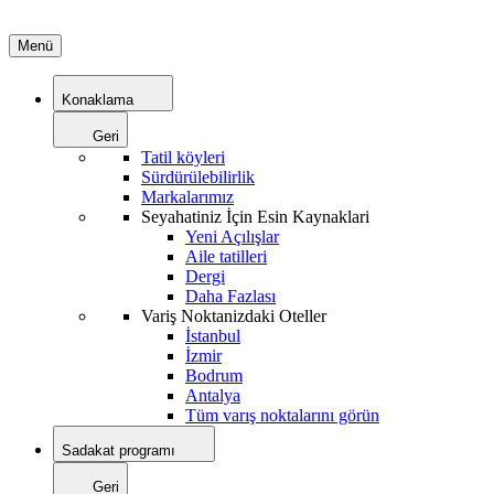
Menü
Konaklama
Geri
Tatil köyleri
Sürdürülebilirlik
Markalarımız
Seyahatiniz İçin Esin Kaynaklari
Yeni Açılışlar
Aile tatilleri
Dergi
Daha Fazlası
Variş Noktanizdaki Oteller
İstanbul
İzmir
Bodrum
Antalya
Tüm varış noktalarını görün
Sadakat programı
Geri