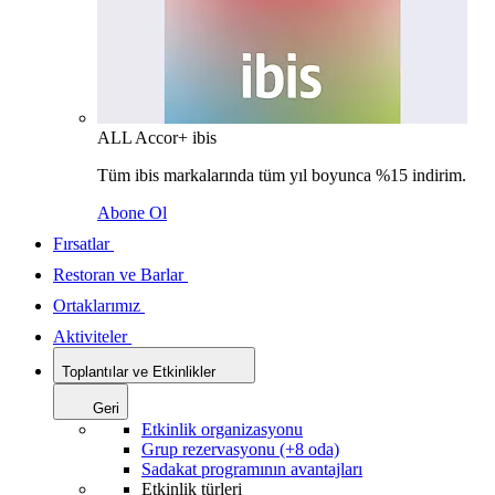
ALL Accor+ ibis
Tüm ibis markalarında tüm yıl boyunca %15 indirim.
Abone Ol
Fırsatlar
Restoran ve Barlar
Ortaklarımız
Aktiviteler
Toplantılar ve Etkinlikler
Geri
Etkinlik organizasyonu
Grup rezervasyonu (+8 oda)
Sadakat programının avantajları
Etkinlik türleri