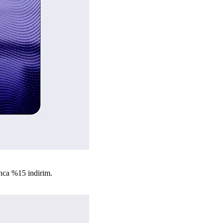
nca %15 indirim.