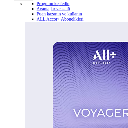
Programı keşfedin
Avantajlar ve statü
Puan kazanın ve kullanın
ALL Accor+ Abonelikleri