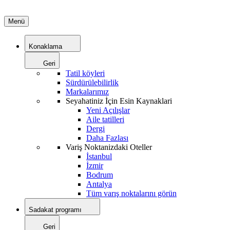
Menü
Konaklama
Geri
Tatil köyleri
Sürdürülebilirlik
Markalarımız
Seyahatiniz İçin Esin Kaynaklari
Yeni Açılışlar
Aile tatilleri
Dergi
Daha Fazlası
Variş Noktanizdaki Oteller
İstanbul
İzmir
Bodrum
Antalya
Tüm varış noktalarını görün
Sadakat programı
Geri