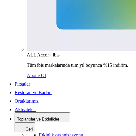
ALL Accor+ ibis
Tüm ibis markalarında tüm yıl boyunca %15 indirim.
Abone Ol
Fırsatlar
Restoran ve Barlar
Ortaklarımız
Aktiviteler
Toplantılar ve Etkinlikler
Geri
Etkinlik organizasyonu