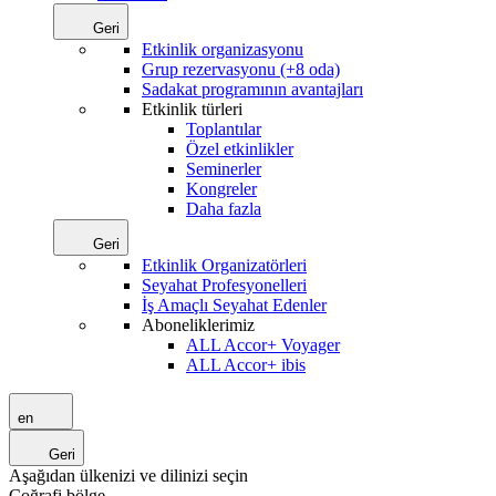
Geri
Etkinlik organizasyonu
Grup rezervasyonu (+8 oda)
Sadakat programının avantajları
Etkinlik türleri
Toplantılar
Özel etkinlikler
Seminerler
Kongreler
Daha fazla
Geri
Etkinlik Organizatörleri
Seyahat Profesyonelleri
İş Amaçlı Seyahat Edenler
Aboneliklerimiz
ALL Accor+ Voyager
ALL Accor+ ibis
en
Geri
Aşağıdan ülkenizi ve dilinizi seçin
Coğrafi bölge