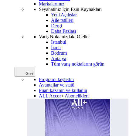
Markalarımız
Seyahatiniz İçin Esin Kaynaklari
Yeni Açılışlar
Aile tatilleri
Dergi
Daha Fazlası
Variş Noktanizdaki Oteller
İstanbul
İzmir
Bodrum
Antalya
Tüm varış noktalarını görün
Geri
Programı keşfedin
Avantajlar ve statü
Puan kazanın ve kullanın
ALL Accor+ Abonelikleri