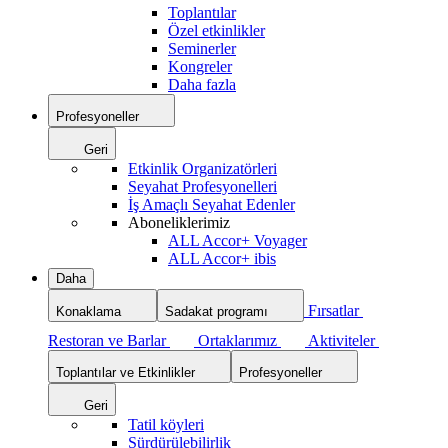
Toplantılar
Özel etkinlikler
Seminerler
Kongreler
Daha fazla
Profesyoneller
Geri
Etkinlik Organizatörleri
Seyahat Profesyonelleri
İş Amaçlı Seyahat Edenler
Aboneliklerimiz
ALL Accor+ Voyager
ALL Accor+ ibis
Daha
Fırsatlar
Konaklama
Sadakat programı
Restoran ve Barlar
Ortaklarımız
Aktiviteler
Toplantılar ve Etkinlikler
Profesyoneller
Geri
Tatil köyleri
Sürdürülebilirlik