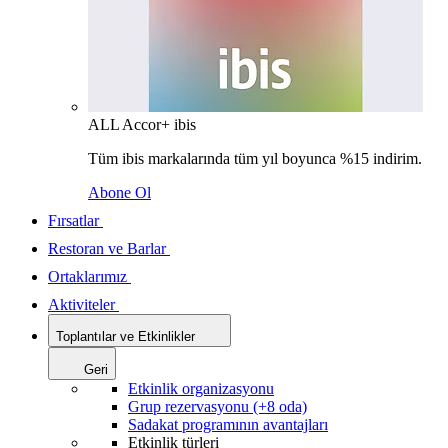
ALL Accor+ ibis
Tüm ibis markalarında tüm yıl boyunca %15 indirim.
Abone Ol
Fırsatlar
Restoran ve Barlar
Ortaklarımız
Aktiviteler
Toplantılar ve Etkinlikler
Geri
Etkinlik organizasyonu
Grup rezervasyonu (+8 oda)
Sadakat programının avantajları
Etkinlik türleri