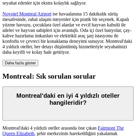
seyahat edenler için ekstra kolaylık sağlıyor.
Novotel Montreal Airport
ise havaalanına 15 dakikalık sürüş
mesafesinde, rahat ulaşım isteyenler için pratik bir seçenek. Kapalı
yüzme havuzu, çocuklara özel alanlar ve evcil hayvan kabulü ile
aileler ve hayvan sahipleri için avantajlı. Oda içi özel banyolar, çay-
kahve hazırlama imkanları ve elektrikli araç şarj istasyonu ile
konforlu ve çevreci bir konaklama deneyimi sunuyor. Montreal'daki
4 yıldızlı oteller, her detayı düşünülmüş hizmetleriyle seyahatinizi
daha keyifli ve kolay hale getiriyor.
Daha fazla göster
Montreal: Sık sorulan sorular
Montreal'daki en iyi 4 yıldızlı oteller
hangileridir?
Montreal'daki 4 yıldızlı oteller arasında öne çıkan
Fairmont The
Queen Elizabeth
, şehir merkezinin hareketliliğini yakalamak