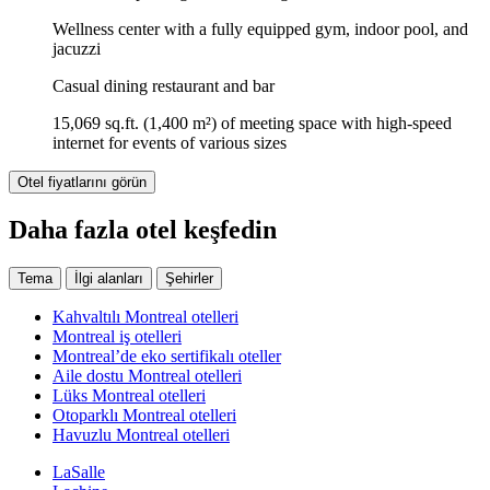
Wellness center with a fully equipped gym, indoor pool, and
jacuzzi
Casual dining restaurant and bar
15,069 sq.ft. (1,400 m²) of meeting space with high-speed
internet for events of various sizes
Otel fiyatlarını görün
Daha fazla otel keşfedin
Tema
İlgi alanları
Şehirler
Kahvaltılı Montreal otelleri
Montreal iş otelleri
Montreal’de eko sertifikalı oteller
Aile dostu Montreal otelleri
Lüks Montreal otelleri
Otoparklı Montreal otelleri
Havuzlu Montreal otelleri
LaSalle