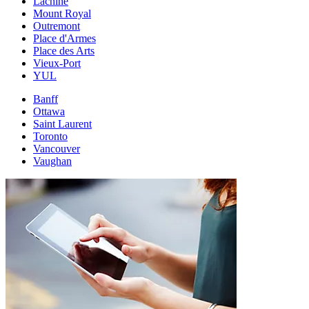
Lachine
Mount Royal
Outremont
Place d'Armes
Place des Arts
Vieux-Port
YUL
Banff
Ottawa
Saint Laurent
Toronto
Vancouver
Vaughan