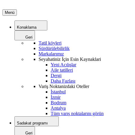
Menü
Konaklama
Geri
Tatil köyleri
Sürdürülebilirlik
Markalarımız
Seyahatiniz İçin Esin Kaynaklari
Yeni Açılışlar
Aile tatilleri
Dergi
Daha Fazlası
Variş Noktanizdaki Oteller
İstanbul
İzmir
Bodrum
Antalya
Tüm varış noktalarını görün
Sadakat programı
Geri