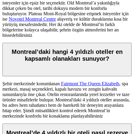
isteyenler için eşsiz bir seçenektir. Old Montreal’a yakınlığıyla
dikkat çeken bu otel, tarihi dokuyu modern bir konforla
buluşturuyor. Plateau Mont-Royal bölgesine erişmek isteyenler için
ise
Novotel Montreal Centre
alışveriş ve kültür duraklarına kısa bir
yürüyüş mesafesindedir. Her iki otelde de Montreal’in farklı
bölgelerine kolayca ulaşabilir, şehrin özgün atmosferini her an
hissedebilirsiniz
Montreal’daki hangi 4 yıldızlı oteller en
kapsamlı olanakları sunuyor?
Şehir merkezinde konumlanan
Fairmont The Queen Elizabeth
, spa
merkezi, masaj seçenekleri, kapalı havuzu ve zengin kahvaltı
sunumlarıyla öne çıkar. Otelin restoranlarında yerel lezzetler ve taze
ürünler misafirlerle buluşur. Montreal'daki 4 yıldızlı oteller arasında,
bu adres hem rahatlatıcı hem de hareketli bir deneyim arayanlara
hitap eder. Şimdi müsaitlikleri kontrol ederek Montreal’in
merkezinde konforlu bir konaklama planlayabilirsiniz
Montreal’de 4 yıldızlı bir oteli nasıl rezerve