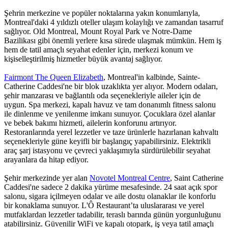
Şehrin merkezine ve popüler noktalarına yakın konumlarıyla,
Montreal'daki 4 yıldızlı oteller ulaşım kolaylığı ve zamandan tasarruf
sağlıyor. Old Montreal, Mount Royal Park ve Notre-Dame
Bazilikası gibi önemli yerlere kısa sürede ulaşmak mümkün. Hem iş
hem de tatil amaçlı seyahat edenler için, merkezi konum ve
kişiselleştirilmiş hizmetler büyük avantaj sağlıyor.
Fairmont The Queen Elizabeth
, Montreal'in kalbinde, Sainte-
Catherine Caddesi'ne bir blok uzaklıkta yer alıyor. Modern odaları,
şehir manzarası ve bağlantılı oda seçenekleriyle aileler için de
uygun. Spa merkezi, kapalı havuz ve tam donanımlı fitness salonu
ile dinlenme ve yenilenme imkanı sunuyor. Çocuklara özel alanlar
ve bebek bakımı hizmeti, ailelerin konforunu artırıyor.
Restoranlarında yerel lezzetler ve taze ürünlerle hazırlanan kahvaltı
seçenekleriyle güne keyifli bir başlangıç yapabilirsiniz. Elektrikli
araç şarj istasyonu ve çevreci yaklaşımıyla sürdürülebilir seyahat
arayanlara da hitap ediyor.
Şehir merkezinde yer alan
Novotel Montreal Centre
, Saint Catherine
Caddesi'ne sadece 2 dakika yürüme mesafesinde. 24 saat açık spor
salonu, sigara içilmeyen odalar ve aile dostu olanaklar ile konforlu
bir konaklama sunuyor. L'Ô Restaurant’ta uluslararası ve yerel
mutfaklardan lezzetler tadabilir, teraslı barında günün yorgunluğunu
atabilirsiniz. Güvenilir WiFi ve kapalı otopark, iş veya tatil amaçlı