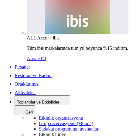
ALL Accor+ ibis
Tüm ibis markalarında tüm yıl boyunca %15 indirim.
Abone Ol
Fırsatlar
Restoran ve Barlar
Ortaklarımız
Aktiviteler
Toplantılar ve Etkinlikler
Geri
Etkinlik organizasyonu
Grup rezervasyonu (+8 oda)
Sadakat programının avantajları
Etkinlik türleri