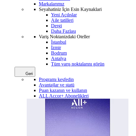
Markalarımız
Seyahatiniz İçin Esin Kaynaklari
Yeni Açılışlar
Aile tatilleri
Dergi
Daha Fazlası
Variş Noktanizdaki Oteller
İstanbul
İzmir
Bodrum
Antalya
Tüm varış noktalarını görün
Geri
Programı keşfedin
Avantajlar ve statü
Puan kazanın ve kullanın
ALL Accor+ Abonelikleri