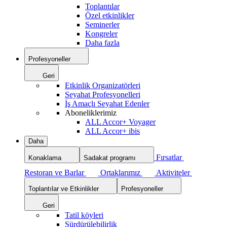
Toplantılar
Özel etkinlikler
Seminerler
Kongreler
Daha fazla
Profesyoneller
Geri
Etkinlik Organizatörleri
Seyahat Profesyonelleri
İş Amaçlı Seyahat Edenler
Aboneliklerimiz
ALL Accor+ Voyager
ALL Accor+ ibis
Daha
Fırsatlar
Konaklama
Sadakat programı
Restoran ve Barlar
Ortaklarımız
Aktiviteler
Toplantılar ve Etkinlikler
Profesyoneller
Geri
Tatil köyleri
Sürdürülebilirlik