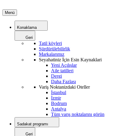
Menü
Konaklama
Geri
Tatil köyleri
Sürdürülebilirlik
Markalarımız
Seyahatiniz İçin Esin Kaynaklari
Yeni Açılışlar
Aile tatilleri
Dergi
Daha Fazlası
Variş Noktanizdaki Oteller
İstanbul
İzmir
Bodrum
Antalya
Tüm varış noktalarını görün
Sadakat programı
Geri