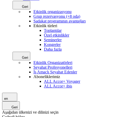
Geri
Etkinlik organizasyonu
Grup rezervasyonu (+8 oda)
Sadakat programının avantajları
Etkinlik türleri
Toplantılar
Özel etkinlikler
Seminerler
Kongreler
Daha fazla
Geri
Etkinlik Organizatörleri
Seyahat Profesyonelleri
İş Amaçlı Seyahat Edenler
Aboneliklerimiz
ALL Accor+ Voyager
ALL Accor+ ibis
en
Geri
Aşağıdan ülkenizi ve dilinizi seçin
Coğrafi bölge