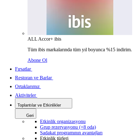
ALL Accor+ ibis
Tüm ibis markalarında tüm yıl boyunca %15 indirim.
Abone Ol
Fırsatlar
Restoran ve Barlar
Ortaklarımız
Aktiviteler
Toplantılar ve Etkinlikler
Geri
Etkinlik organizasyonu
Grup rezervasyonu (+8 oda)
Sadakat programının avantajları
Etkinlik türleri