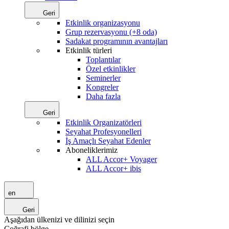
Geri
Etkinlik organizasyonu
Grup rezervasyonu (+8 oda)
Sadakat programının avantajları
Etkinlik türleri
Toplantılar
Özel etkinlikler
Seminerler
Kongreler
Daha fazla
Geri
Etkinlik Organizatörleri
Seyahat Profesyonelleri
İş Amaçlı Seyahat Edenler
Aboneliklerimiz
ALL Accor+ Voyager
ALL Accor+ ibis
en
Geri
Aşağıdan ülkenizi ve dilinizi seçin
Coğrafi bölge