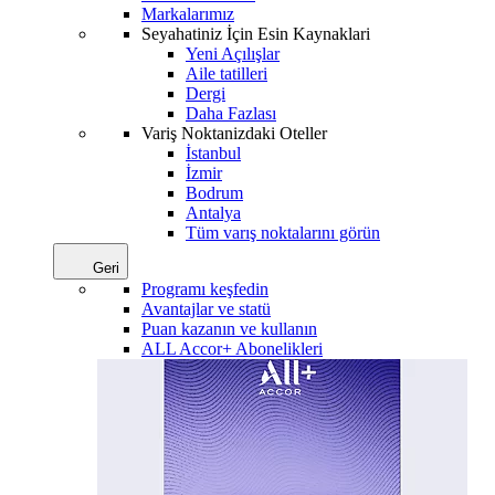
Markalarımız
Seyahatiniz İçin Esin Kaynaklari
Yeni Açılışlar
Aile tatilleri
Dergi
Daha Fazlası
Variş Noktanizdaki Oteller
İstanbul
İzmir
Bodrum
Antalya
Tüm varış noktalarını görün
Geri
Programı keşfedin
Avantajlar ve statü
Puan kazanın ve kullanın
ALL Accor+ Abonelikleri