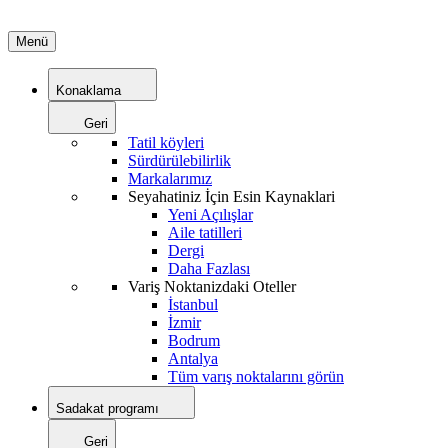
Menü
Konaklama
Geri
Tatil köyleri
Sürdürülebilirlik
Markalarımız
Seyahatiniz İçin Esin Kaynaklari
Yeni Açılışlar
Aile tatilleri
Dergi
Daha Fazlası
Variş Noktanizdaki Oteller
İstanbul
İzmir
Bodrum
Antalya
Tüm varış noktalarını görün
Sadakat programı
Geri