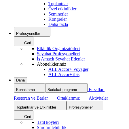
Toplantılar
Özel etkinlikler
Seminerler
Kongreler
Daha fazla
Profesyoneller
Geri
Etkinlik Organizatörleri
Seyahat Profesyonelleri
İş Amaçlı Seyahat Edenler
Aboneliklerimiz
ALL Accor+ Voyager
ALL Accor+ ibis
Daha
Fırsatlar
Konaklama
Sadakat programı
Restoran ve Barlar
Ortaklarımız
Aktiviteler
Toplantılar ve Etkinlikler
Profesyoneller
Geri
Tatil köyleri
Sürdürülebilirlik