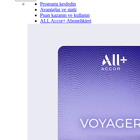
Programı keşfedin
Avantajlar ve statü
Puan kazanın ve kullanın
ALL Accor+ Abonelikleri