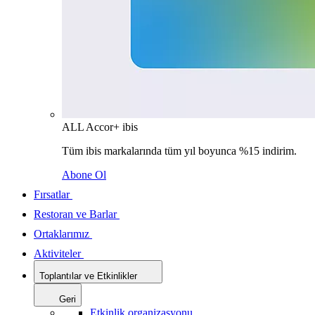
ALL Accor+ ibis
Tüm ibis markalarında tüm yıl boyunca %15 indirim.
Abone Ol
Fırsatlar
Restoran ve Barlar
Ortaklarımız
Aktiviteler
Toplantılar ve Etkinlikler
Geri
Etkinlik organizasyonu