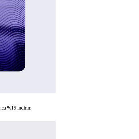
nca %15 indirim.