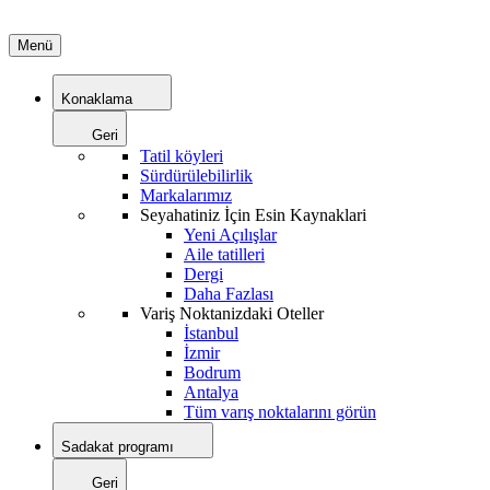
Menü
Konaklama
Geri
Tatil köyleri
Sürdürülebilirlik
Markalarımız
Seyahatiniz İçin Esin Kaynaklari
Yeni Açılışlar
Aile tatilleri
Dergi
Daha Fazlası
Variş Noktanizdaki Oteller
İstanbul
İzmir
Bodrum
Antalya
Tüm varış noktalarını görün
Sadakat programı
Geri