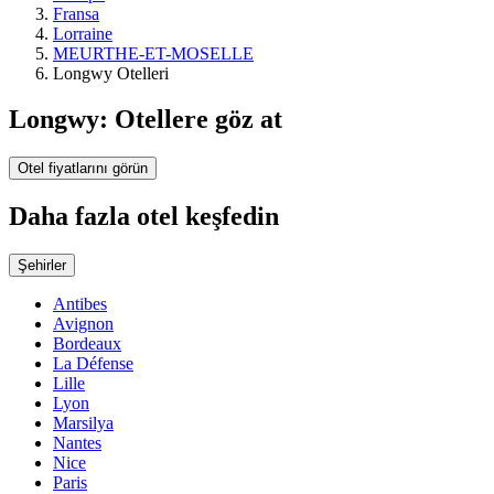
Fransa
Lorraine
MEURTHE-ET-MOSELLE
Longwy Otelleri
Longwy: Otellere göz at
Otel fiyatlarını görün
Daha fazla otel keşfedin
Şehirler
Antibes
Avignon
Bordeaux
La Défense
Lille
Lyon
Marsilya
Nantes
Nice
Paris