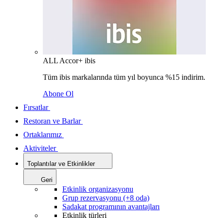
ALL Accor+ ibis
Tüm ibis markalarında tüm yıl boyunca %15 indirim.
Abone Ol
Fırsatlar
Restoran ve Barlar
Ortaklarımız
Aktiviteler
Toplantılar ve Etkinlikler
Geri
Etkinlik organizasyonu
Grup rezervasyonu (+8 oda)
Sadakat programının avantajları
Etkinlik türleri