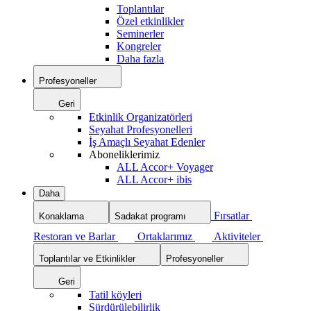
Toplantılar
Özel etkinlikler
Seminerler
Kongreler
Daha fazla
Profesyoneller
Geri
Etkinlik Organizatörleri
Seyahat Profesyonelleri
İş Amaçlı Seyahat Edenler
Aboneliklerimiz
ALL Accor+ Voyager
ALL Accor+ ibis
Daha
Fırsatlar
Konaklama
Sadakat programı
Restoran ve Barlar
Ortaklarımız
Aktiviteler
Toplantılar ve Etkinlikler
Profesyoneller
Geri
Tatil köyleri
Sürdürülebilirlik