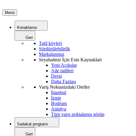
Menü
Konaklama
Geri
Tatil köyleri
Sürdürülebilirlik
Markalarımız
Seyahatiniz İçin Esin Kaynaklari
Yeni Açılışlar
Aile tatilleri
Dergi
Daha Fazlası
Variş Noktanizdaki Oteller
İstanbul
İzmir
Bodrum
Antalya
Tüm varış noktalarını görün
Sadakat programı
Geri