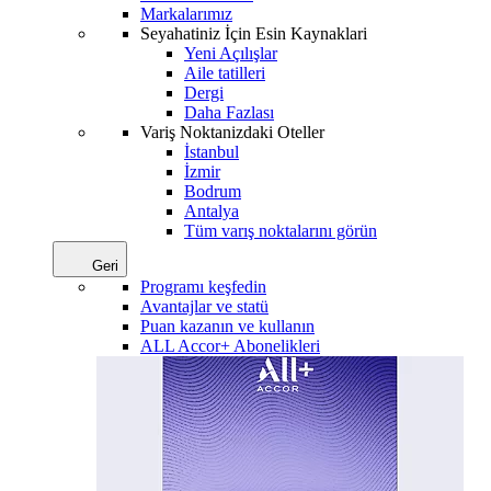
Markalarımız
Seyahatiniz İçin Esin Kaynaklari
Yeni Açılışlar
Aile tatilleri
Dergi
Daha Fazlası
Variş Noktanizdaki Oteller
İstanbul
İzmir
Bodrum
Antalya
Tüm varış noktalarını görün
Geri
Programı keşfedin
Avantajlar ve statü
Puan kazanın ve kullanın
ALL Accor+ Abonelikleri