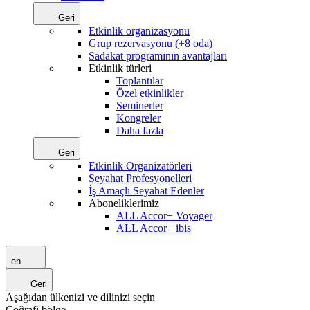
Geri
Etkinlik organizasyonu
Grup rezervasyonu (+8 oda)
Sadakat programının avantajları
Etkinlik türleri
Toplantılar
Özel etkinlikler
Seminerler
Kongreler
Daha fazla
Geri
Etkinlik Organizatörleri
Seyahat Profesyonelleri
İş Amaçlı Seyahat Edenler
Aboneliklerimiz
ALL Accor+ Voyager
ALL Accor+ ibis
en
Geri
Aşağıdan ülkenizi ve dilinizi seçin
Coğrafi bölge