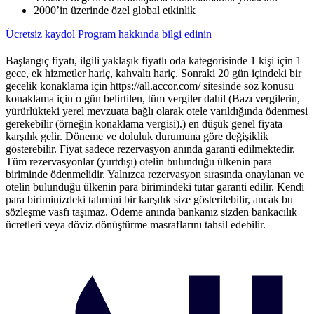
2000’in üzerinde özel global etkinlik
Ücretsiz kaydol
Program hakkında bilgi edinin
Başlangıç fiyatı, ilgili yaklaşık fiyatlı oda kategorisinde 1 kişi için 1
gece, ek hizmetler hariç, kahvaltı hariç. Sonraki 20 gün içindeki bir
gecelik konaklama için https://all.accor.com/ sitesinde söz konusu
konaklama için o gün belirtilen, tüm vergiler dahil (Bazı vergilerin,
yürürlükteki yerel mevzuata bağlı olarak otele varıldığında ödenmesi
gerekebilir (örneğin konaklama vergisi).) en düşük genel fiyata
karşılık gelir. Döneme ve doluluk durumuna göre değişiklik
gösterebilir. Fiyat sadece rezervasyon anında garanti edilmektedir.
Tüm rezervasyonlar (yurtdışı) otelin bulunduğu ülkenin para
biriminde ödenmelidir. Yalnızca rezervasyon sırasında onaylanan ve
otelin bulunduğu ülkenin para birimindeki tutar garanti edilir. Kendi
para biriminizdeki tahmini bir karşılık size gösterilebilir, ancak bu
sözleşme vasfı taşımaz. Ödeme anında bankanız sizden bankacılık
ücretleri veya döviz dönüştürme masraflarını tahsil edebilir.