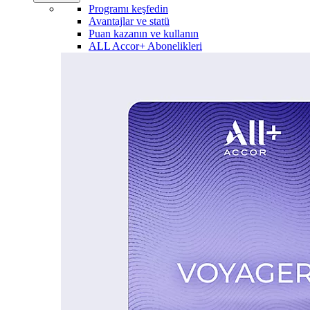
Programı keşfedin
Avantajlar ve statü
Puan kazanın ve kullanın
ALL Accor+ Abonelikleri