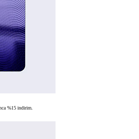
nca %15 indirim.