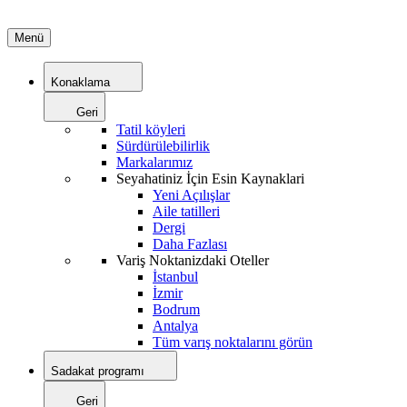
Menü
Konaklama
Geri
Tatil köyleri
Sürdürülebilirlik
Markalarımız
Seyahatiniz İçin Esin Kaynaklari
Yeni Açılışlar
Aile tatilleri
Dergi
Daha Fazlası
Variş Noktanizdaki Oteller
İstanbul
İzmir
Bodrum
Antalya
Tüm varış noktalarını görün
Sadakat programı
Geri