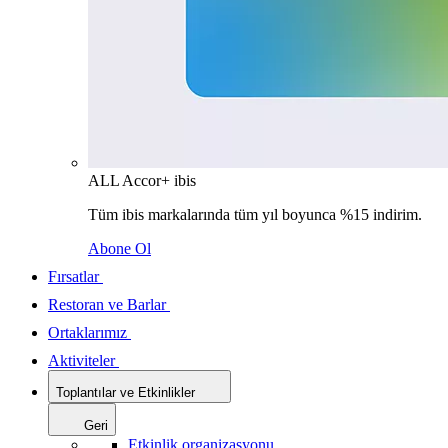
ALL Accor+ ibis
Tüm ibis markalarında tüm yıl boyunca %15 indirim.
Abone Ol
Fırsatlar
Restoran ve Barlar
Ortaklarımız
Aktiviteler
Toplantılar ve Etkinlikler
Geri
Etkinlik organizasyonu