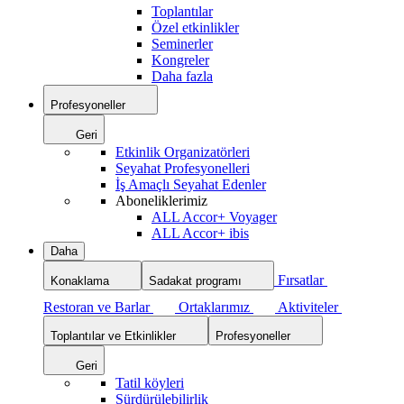
Toplantılar
Özel etkinlikler
Seminerler
Kongreler
Daha fazla
Profesyoneller
Geri
Etkinlik Organizatörleri
Seyahat Profesyonelleri
İş Amaçlı Seyahat Edenler
Aboneliklerimiz
ALL Accor+ Voyager
ALL Accor+ ibis
Daha
Fırsatlar
Konaklama
Sadakat programı
Restoran ve Barlar
Ortaklarımız
Aktiviteler
Toplantılar ve Etkinlikler
Profesyoneller
Geri
Tatil köyleri
Sürdürülebilirlik