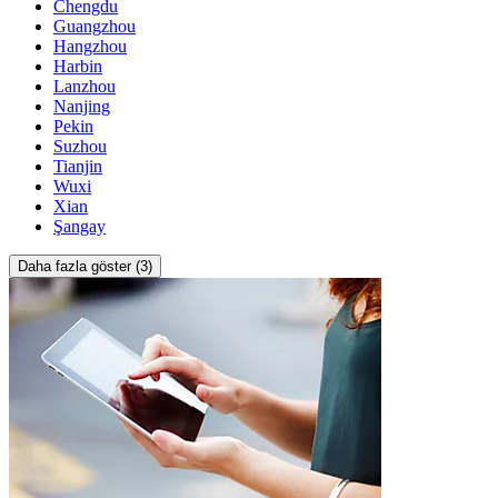
Chengdu
Guangzhou
Hangzhou
Harbin
Lanzhou
Nanjing
Pekin
Suzhou
Tianjin
Wuxi
Xian
Şangay
Daha fazla göster (3)