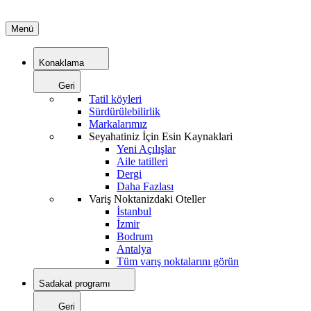
Menü
Konaklama
Geri
Tatil köyleri
Sürdürülebilirlik
Markalarımız
Seyahatiniz İçin Esin Kaynaklari
Yeni Açılışlar
Aile tatilleri
Dergi
Daha Fazlası
Variş Noktanizdaki Oteller
İstanbul
İzmir
Bodrum
Antalya
Tüm varış noktalarını görün
Sadakat programı
Geri