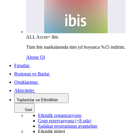
ALL Accor+ ibis
Tüm ibis markalarında tüm yıl boyunca %15 indirim.
Abone Ol
Fırsatlar
Restoran ve Barlar
Ortaklarımız
Aktiviteler
Toplantılar ve Etkinlikler
Geri
Etkinlik organizasyonu
Grup rezervasyonu (+8 oda)
Sadakat programının avantajları
Etkinlik türleri