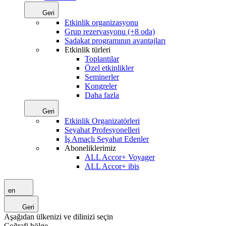
Geri
Etkinlik organizasyonu
Grup rezervasyonu (+8 oda)
Sadakat programının avantajları
Etkinlik türleri
Toplantılar
Özel etkinlikler
Seminerler
Kongreler
Daha fazla
Geri
Etkinlik Organizatörleri
Seyahat Profesyonelleri
İş Amaçlı Seyahat Edenler
Aboneliklerimiz
ALL Accor+ Voyager
ALL Accor+ ibis
en
Geri
Aşağıdan ülkenizi ve dilinizi seçin
Coğrafi bölge