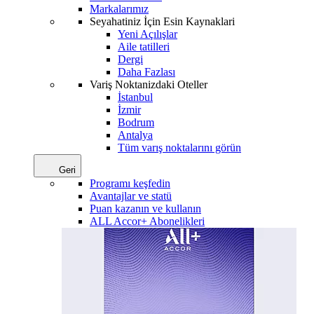
Markalarımız
Seyahatiniz İçin Esin Kaynaklari
Yeni Açılışlar
Aile tatilleri
Dergi
Daha Fazlası
Variş Noktanizdaki Oteller
İstanbul
İzmir
Bodrum
Antalya
Tüm varış noktalarını görün
Geri
Programı keşfedin
Avantajlar ve statü
Puan kazanın ve kullanın
ALL Accor+ Abonelikleri