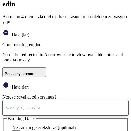
edin
Accor’un 45’ten fazla otel markası arasından bir otelde rezervasyon
yapın
Hata (lar)
Core booking engine
You’ll be redirected to Accor website to view available hotels and
book your stay
Pencereyi kapatın
Hata (lar)
Nereye seyahat ediyorsunuz?
0
öneri
Booking Dates
bulundu
Ne zaman geleceksiniz?
(optional)