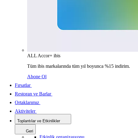
ALL Accor+ ibis
Tüm ibis markalarında tüm yıl boyunca %15 indirim.
Abone Ol
Fırsatlar
Restoran ve Barlar
Ortaklarımız
Aktiviteler
Toplantılar ve Etkinlikler
Geri
Etkinlik organizasyonu