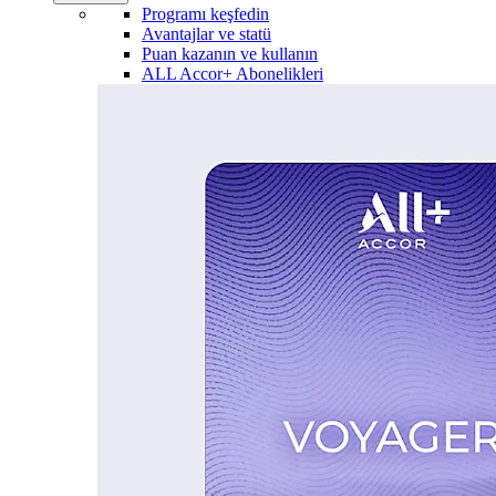
Programı keşfedin
Avantajlar ve statü
Puan kazanın ve kullanın
ALL Accor+ Abonelikleri