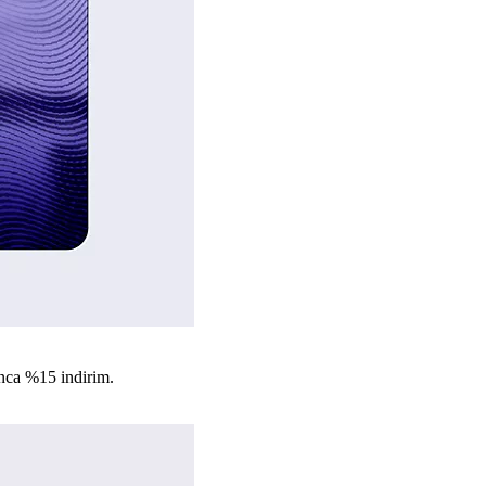
nca %15 indirim.