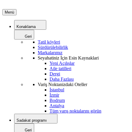
Menü
Konaklama
Geri
Tatil köyleri
Sürdürülebilirlik
Markalarımız
Seyahatiniz İçin Esin Kaynaklari
Yeni Açılışlar
Aile tatilleri
Dergi
Daha Fazlası
Variş Noktanizdaki Oteller
İstanbul
İzmir
Bodrum
Antalya
Tüm varış noktalarını görün
Sadakat programı
Geri