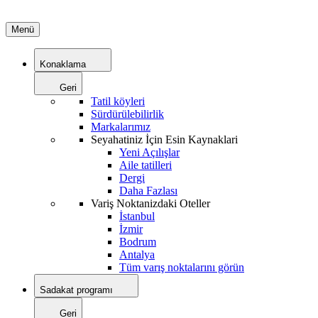
Menü
Konaklama
Geri
Tatil köyleri
Sürdürülebilirlik
Markalarımız
Seyahatiniz İçin Esin Kaynaklari
Yeni Açılışlar
Aile tatilleri
Dergi
Daha Fazlası
Variş Noktanizdaki Oteller
İstanbul
İzmir
Bodrum
Antalya
Tüm varış noktalarını görün
Sadakat programı
Geri