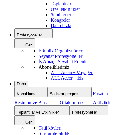
Toplantılar
Özel etkinlikler
Seminerler
Kongreler
Daha fazla
Profesyoneller
Geri
Etkinlik Organizatörleri
Seyahat Profesyonelleri
İş Amaçlı Seyahat Edenler
Aboneliklerimiz
ALL Accor+ Voyager
ALL Accor+ ibis
Daha
Fırsatlar
Konaklama
Sadakat programı
Restoran ve Barlar
Ortaklarımız
Aktiviteler
Toplantılar ve Etkinlikler
Profesyoneller
Geri
Tatil köyleri
Sürdürülebilirlik