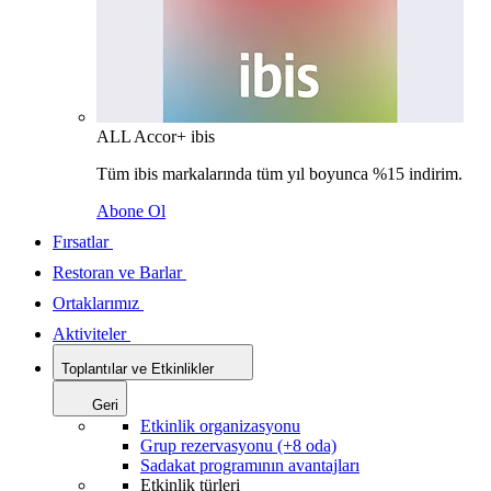
ALL Accor+ ibis
Tüm ibis markalarında tüm yıl boyunca %15 indirim.
Abone Ol
Fırsatlar
Restoran ve Barlar
Ortaklarımız
Aktiviteler
Toplantılar ve Etkinlikler
Geri
Etkinlik organizasyonu
Grup rezervasyonu (+8 oda)
Sadakat programının avantajları
Etkinlik türleri