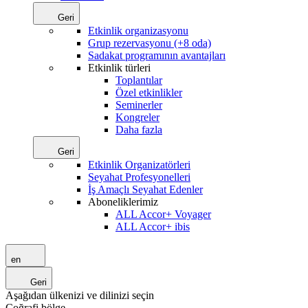
Geri
Etkinlik organizasyonu
Grup rezervasyonu (+8 oda)
Sadakat programının avantajları
Etkinlik türleri
Toplantılar
Özel etkinlikler
Seminerler
Kongreler
Daha fazla
Geri
Etkinlik Organizatörleri
Seyahat Profesyonelleri
İş Amaçlı Seyahat Edenler
Aboneliklerimiz
ALL Accor+ Voyager
ALL Accor+ ibis
en
Geri
Aşağıdan ülkenizi ve dilinizi seçin
Coğrafi bölge