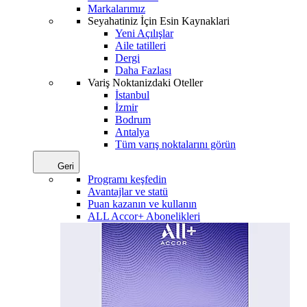
Markalarımız
Seyahatiniz İçin Esin Kaynaklari
Yeni Açılışlar
Aile tatilleri
Dergi
Daha Fazlası
Variş Noktanizdaki Oteller
İstanbul
İzmir
Bodrum
Antalya
Tüm varış noktalarını görün
Geri
Programı keşfedin
Avantajlar ve statü
Puan kazanın ve kullanın
ALL Accor+ Abonelikleri