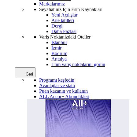
Markalarımız
Seyahatiniz İçin Esin Kaynaklari
Yeni Açılışlar
Aile tatilleri
Dergi
Daha Fazlası
Variş Noktanizdaki Oteller
İstanbul
İzmir
Bodrum
Antalya
Tüm varış noktalarını görün
Geri
Programı keşfedin
Avantajlar ve statü
Puan kazanın ve kullanın
ALL Accor+ Abonelikleri