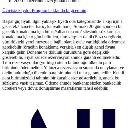
2000’in üzerinde özel global etkinlik
Ücretsiz kaydol
Program hakkında bilgi edinin
Başlangıç fiyatı, ilgili yaklaşık fiyatlı oda kategorisinde 1 kişi için 1
gece, ek hizmetler hariç, kahvaltı hariç. Sonraki 20 gün içindeki bir
gecelik konaklama için https://all.accor.com/ sitesinde söz konusu
konaklama için o gün belirtilen, tüm vergiler dahil (Bazı vergilerin,
yürürlükteki yerel mevzuata bağlı olarak otele varıldığında ödenmesi
gerekebilir (örneğin konaklama vergisi).) en düşük genel fiyata
karşılık gelir. Döneme ve doluluk durumuna göre değişiklik
gösterebilir. Fiyat sadece rezervasyon anında garanti edilmektedir.
Tüm rezervasyonlar (yurtdışı) otelin bulunduğu ülkenin para
biriminde ödenmelidir. Yalnızca rezervasyon sırasında onaylanan ve
otelin bulunduğu ülkenin para birimindeki tutar garanti edilir. Kendi
para biriminizdeki tahmini bir karşılık size gösterilebilir, ancak bu
sözleşme vasfı taşımaz. Ödeme anında bankanız sizden bankacılık
ücretleri veya döviz dönüştürme masraflarını tahsil edebilir.