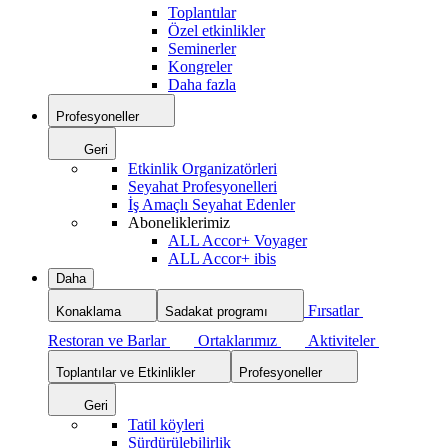
Toplantılar
Özel etkinlikler
Seminerler
Kongreler
Daha fazla
Profesyoneller
Geri
Etkinlik Organizatörleri
Seyahat Profesyonelleri
İş Amaçlı Seyahat Edenler
Aboneliklerimiz
ALL Accor+ Voyager
ALL Accor+ ibis
Daha
Fırsatlar
Konaklama
Sadakat programı
Restoran ve Barlar
Ortaklarımız
Aktiviteler
Toplantılar ve Etkinlikler
Profesyoneller
Geri
Tatil köyleri
Sürdürülebilirlik