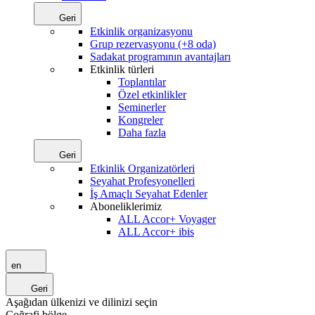
Geri
Etkinlik organizasyonu
Grup rezervasyonu (+8 oda)
Sadakat programının avantajları
Etkinlik türleri
Toplantılar
Özel etkinlikler
Seminerler
Kongreler
Daha fazla
Geri
Etkinlik Organizatörleri
Seyahat Profesyonelleri
İş Amaçlı Seyahat Edenler
Aboneliklerimiz
ALL Accor+ Voyager
ALL Accor+ ibis
en
Geri
Aşağıdan ülkenizi ve dilinizi seçin
Coğrafi bölge