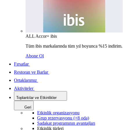
ALL Accor+ ibis
Tüm ibis markalarında tüm yıl boyunca %15 indirim.
Abone Ol
Fırsatlar
Restoran ve Barlar
Ortaklarımız
Aktiviteler
Toplantılar ve Etkinlikler
Geri
Etkinlik organizasyonu
Grup rezervasyonu (+8 oda)
Sadakat programının avantajları
Etkinlik türleri