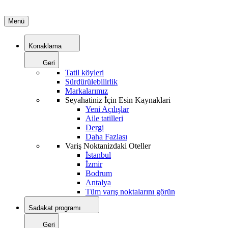
Menü
Konaklama
Geri
Tatil köyleri
Sürdürülebilirlik
Markalarımız
Seyahatiniz İçin Esin Kaynaklari
Yeni Açılışlar
Aile tatilleri
Dergi
Daha Fazlası
Variş Noktanizdaki Oteller
İstanbul
İzmir
Bodrum
Antalya
Tüm varış noktalarını görün
Sadakat programı
Geri