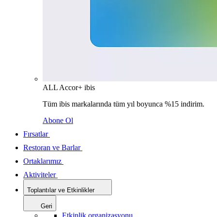
ALL Accor+ ibis
Tüm ibis markalarında tüm yıl boyunca %15 indirim.
Abone Ol
Fırsatlar
Restoran ve Barlar
Ortaklarımız
Aktiviteler
Toplantılar ve Etkinlikler
Geri
Etkinlik organizasyonu