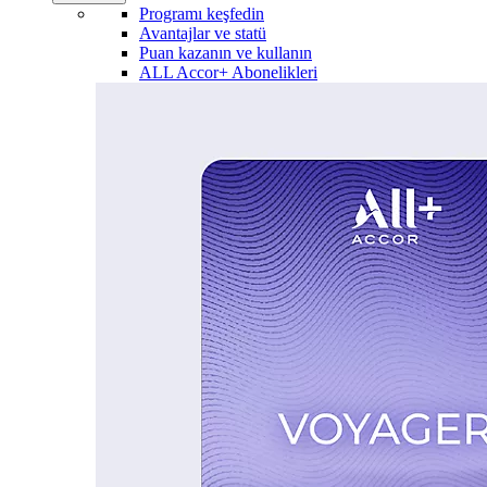
Programı keşfedin
Avantajlar ve statü
Puan kazanın ve kullanın
ALL Accor+ Abonelikleri