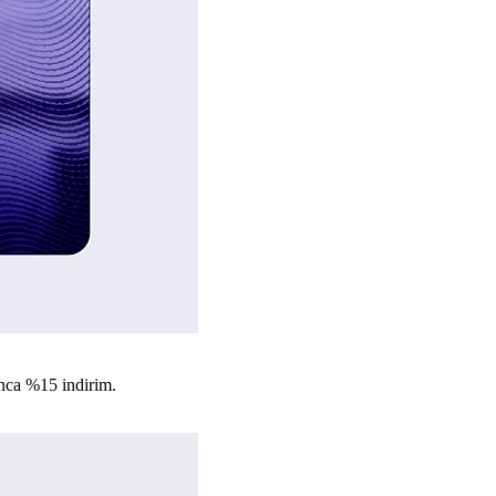
nca %15 indirim.