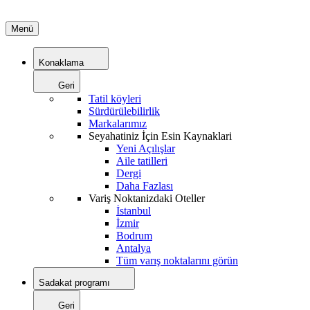
Menü
Konaklama
Geri
Tatil köyleri
Sürdürülebilirlik
Markalarımız
Seyahatiniz İçin Esin Kaynaklari
Yeni Açılışlar
Aile tatilleri
Dergi
Daha Fazlası
Variş Noktanizdaki Oteller
İstanbul
İzmir
Bodrum
Antalya
Tüm varış noktalarını görün
Sadakat programı
Geri