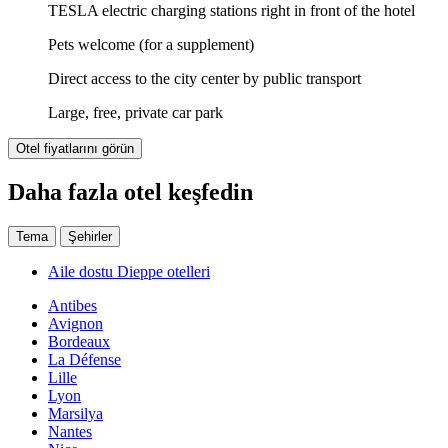
TESLA electric charging stations right in front of the hotel
Pets welcome (for a supplement)
Direct access to the city center by public transport
Large, free, private car park
Otel fiyatlarını görün
Daha fazla otel keşfedin
Tema
Şehirler
Aile dostu Dieppe otelleri
Antibes
Avignon
Bordeaux
La Défense
Lille
Lyon
Marsilya
Nantes