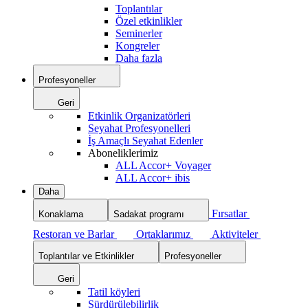
Toplantılar
Özel etkinlikler
Seminerler
Kongreler
Daha fazla
Profesyoneller
Geri
Etkinlik Organizatörleri
Seyahat Profesyonelleri
İş Amaçlı Seyahat Edenler
Aboneliklerimiz
ALL Accor+ Voyager
ALL Accor+ ibis
Daha
Fırsatlar
Konaklama
Sadakat programı
Restoran ve Barlar
Ortaklarımız
Aktiviteler
Toplantılar ve Etkinlikler
Profesyoneller
Geri
Tatil köyleri
Sürdürülebilirlik