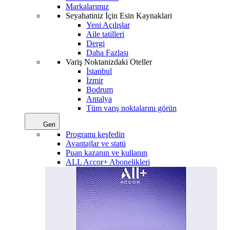
Markalarımız
Seyahatiniz İçin Esin Kaynaklari
Yeni Açılışlar
Aile tatilleri
Dergi
Daha Fazlası
Variş Noktanizdaki Oteller
İstanbul
İzmir
Bodrum
Antalya
Tüm varış noktalarını görün
Geri
Programı keşfedin
Avantajlar ve statü
Puan kazanın ve kullanın
ALL Accor+ Abonelikleri