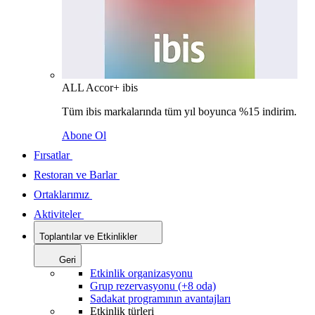
ALL Accor+ ibis
Tüm ibis markalarında tüm yıl boyunca %15 indirim.
Abone Ol
Fırsatlar
Restoran ve Barlar
Ortaklarımız
Aktiviteler
Toplantılar ve Etkinlikler
Geri
Etkinlik organizasyonu
Grup rezervasyonu (+8 oda)
Sadakat programının avantajları
Etkinlik türleri