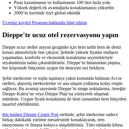
Puan kazanmanın ve kullanmanın 100’den fazla yolu
Yüksek değerli ek avantajlarla konaklamanızı yükseltin
2000’in üzerinde özel global etkinlik
Ücretsiz kaydol
Program hakkında bilgi edinin
Dieppe'te ucuz otel rezervasyonu yapın
Dieppe ucuz oteller arayan gezginler için hem tarihi hem de deniz
kenarı atmosferiyle öne çıkıyor. Şehirde yüksek fiyatlar endişesi
yaşamadan, konforlu ve ekonomik konaklama seçenekleriyle
seyahatinizin tadını çıkarabilirsiniz. Dieppe’in limanından plajına,
her köşesinde bütçenize uygun bir deneyim sizi bekliyor.
Şehir merkezine ve toplu taşımaya yakın konumda bulunan Accor
otelleri, alışveriş merkezlerine ve ana ulaşım yollarına kolay erişim
sağlıyor. Bu avantaj sayesinde Dieppe’in simge noktalarına, örneğin
Dieppe Kalesi’ne veya Dieppe Plajı’na yürüyerek ulaşmak
mümkün. Uygun fiyatlı konaklama ile hem zamandan hem bütçeden
tasarruf edebilirsiniz.
ibis budget Dieppe Centre Port
otelinde, şehir merkezine sadece
birkaç dakikalık yürüme mesafesinde konaklayarak, tren
istasyonuna ve limana kolayca ulaşabilirsiniz. Tüm odalarda klima,