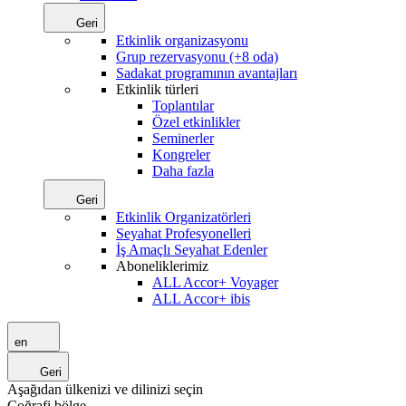
Geri
Etkinlik organizasyonu
Grup rezervasyonu (+8 oda)
Sadakat programının avantajları
Etkinlik türleri
Toplantılar
Özel etkinlikler
Seminerler
Kongreler
Daha fazla
Geri
Etkinlik Organizatörleri
Seyahat Profesyonelleri
İş Amaçlı Seyahat Edenler
Aboneliklerimiz
ALL Accor+ Voyager
ALL Accor+ ibis
en
Geri
Aşağıdan ülkenizi ve dilinizi seçin
Coğrafi bölge