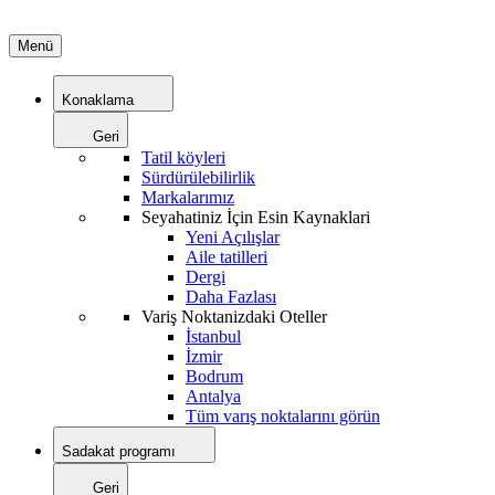
Menü
Konaklama
Geri
Tatil köyleri
Sürdürülebilirlik
Markalarımız
Seyahatiniz İçin Esin Kaynaklari
Yeni Açılışlar
Aile tatilleri
Dergi
Daha Fazlası
Variş Noktanizdaki Oteller
İstanbul
İzmir
Bodrum
Antalya
Tüm varış noktalarını görün
Sadakat programı
Geri