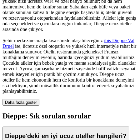
yüksek hızlı ücretsiz WiFi ve özel banyo bulunur; bu da hem
mahremiyet hem de konfor sunar. Sabahları açık büfe veya paket
olarak sunulan kahvaltı ile güne enerjik başlayabilir, otelin güvenli
ve rezervasyonlu otoparkından faydalanabilirsiniz. Aileler için geniş
oda seçenekleri ve çocuklara uygun imkanlar, Dieppe ucuz oteller
arasında öne çıkıyor.
Şehir merkezine araçla kısa sürede ulaşabileceğiniz
ibis Dieppe Val
Druel
ise, ücretsiz özel otoparkı ve yüksek hızlı internetiyle rahat bir
konaklama sunuyor. Otelin restoranında geleneksel Fransız
mutfağını deneyimleyebilir, barında içeceğinizi yudumlayabilirsiniz.
Çocuklu aileler için bebek yatağı ve mama sandalyesi gibi olanaklar
mevcut. Ayrıca, çamaşırhane hizmeti sayesinde hafif valizle seyahat
etmek isteyenler için pratik bir çözüm sunuluyor. Dieppe ucuz
oteller ile hem ekonomik hem de konforlu bir konaklama deneyimi
sizi bekliyor; şimdi müsaitlik durumunu kontrol ederek seyahatinizi
planlayabilirsiniz.
Daha fazla göster
Dieppe: Sık sorulan sorular
Dieppe'deki en iyi ucuz oteller hangileri?