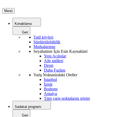
Menü
Konaklama
Geri
Tatil köyleri
Sürdürülebilirlik
Markalarımız
Seyahatiniz İçin Esin Kaynaklari
Yeni Açılışlar
Aile tatilleri
Dergi
Daha Fazlası
Variş Noktanizdaki Oteller
İstanbul
İzmir
Bodrum
Antalya
Tüm varış noktalarını görün
Sadakat programı
Geri