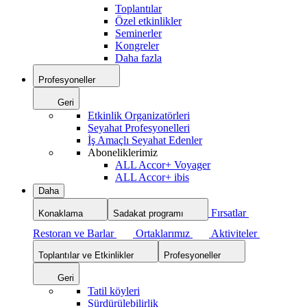
Toplantılar
Özel etkinlikler
Seminerler
Kongreler
Daha fazla
Profesyoneller
Geri
Etkinlik Organizatörleri
Seyahat Profesyonelleri
İş Amaçlı Seyahat Edenler
Aboneliklerimiz
ALL Accor+ Voyager
ALL Accor+ ibis
Daha
Fırsatlar
Konaklama
Sadakat programı
Restoran ve Barlar
Ortaklarımız
Aktiviteler
Toplantılar ve Etkinlikler
Profesyoneller
Geri
Tatil köyleri
Sürdürülebilirlik