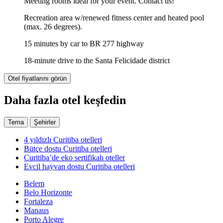
Meeting rooms ideal for your event. Contact us!
Recreation area w/renewed fitness center and heated pool
(max. 26 degrees).
15 minutes by car to BR 277 highway
18-minute drive to the Santa Felicidade district
Otel fiyatlarını görün
Daha fazla otel keşfedin
Tema
Şehirler
4 yıldızlı Curitiba otelleri
Bütçe dostu Curitiba otelleri
Curitiba’de eko sertifikalı oteller
Evcil hayvan dostu Curitiba otelleri
Belem
Belo Horizonte
Fortaleza
Manaus
Porto Alegre