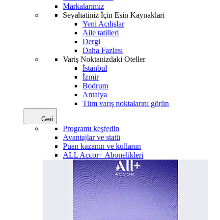
Markalarımız
Seyahatiniz İçin Esin Kaynaklari
Yeni Açılışlar
Aile tatilleri
Dergi
Daha Fazlası
Variş Noktanizdaki Oteller
İstanbul
İzmir
Bodrum
Antalya
Tüm varış noktalarını görün
Geri
Programı keşfedin
Avantajlar ve statü
Puan kazanın ve kullanın
ALL Accor+ Abonelikleri