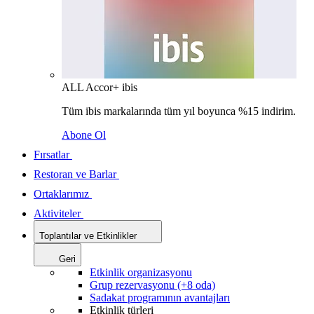
ALL Accor+ ibis
Tüm ibis markalarında tüm yıl boyunca %15 indirim.
Abone Ol
Fırsatlar
Restoran ve Barlar
Ortaklarımız
Aktiviteler
Toplantılar ve Etkinlikler
Geri
Etkinlik organizasyonu
Grup rezervasyonu (+8 oda)
Sadakat programının avantajları
Etkinlik türleri