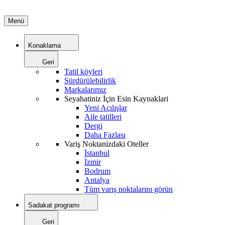
Menü
Konaklama
Geri
Tatil köyleri
Sürdürülebilirlik
Markalarımız
Seyahatiniz İçin Esin Kaynaklari
Yeni Açılışlar
Aile tatilleri
Dergi
Daha Fazlası
Variş Noktanizdaki Oteller
İstanbul
İzmir
Bodrum
Antalya
Tüm varış noktalarını görün
Sadakat programı
Geri