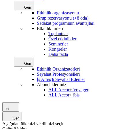
Geri
Etkinlik organizasyonu
Grup rezervasyonu (+8 oda)
Sadakat programının avantajları
Etkinlik türleri
Toplantılar
Özel etkinlikler
Seminerler
Kongreler
Daha fazla
Geri
Etkinlik Organizatörleri
Seyahat Profesyonelleri
İş Amaçlı Seyahat Edenler
Aboneliklerimiz
ALL Accor+ Voyager
ALL Accor+ ibis
en
Geri
Aşağıdan ülkenizi ve dilinizi seçin
Coğrafi bölge