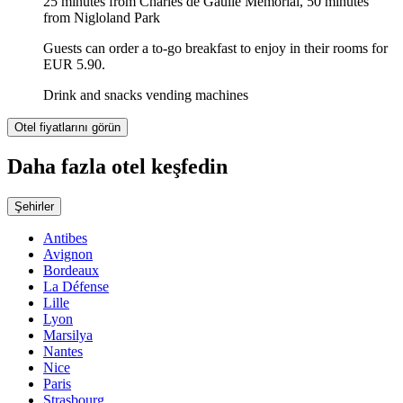
25 minutes from Charles de Gaulle Memorial, 50 minutes
from Nigloland Park
Guests can order a to-go breakfast to enjoy in their rooms for
EUR 5.90.
Drink and snacks vending machines
Otel fiyatlarını görün
Daha fazla otel keşfedin
Şehirler
Antibes
Avignon
Bordeaux
La Défense
Lille
Lyon
Marsilya
Nantes
Nice
Paris
Strasbourg