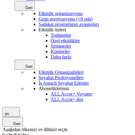
Geri
Etkinlik organizasyonu
Grup rezervasyonu (+8 oda)
Sadakat programının avantajları
Etkinlik türleri
Toplantılar
Özel etkinlikler
Seminerler
Kongreler
Daha fazla
Geri
Etkinlik Organizatörleri
Seyahat Profesyonelleri
İş Amaçlı Seyahat Edenler
Aboneliklerimiz
ALL Accor+ Voyager
ALL Accor+ ibis
en
Geri
Aşağıdan ülkenizi ve dilinizi seçin
Coğrafi bölge