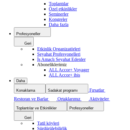
Toplantılar
Özel etkinlikler
Seminerler
Kongreler
Daha fazla
Profesyoneller
Geri
Etkinlik Organizatörleri
Seyahat Profesyonelleri
İş Amaçlı Seyahat Edenler
Aboneliklerimiz
ALL Accor+ Voyager
ALL Accor+ ibis
Daha
Fırsatlar
Konaklama
Sadakat programı
Restoran ve Barlar
Ortaklarımız
Aktiviteler
Toplantılar ve Etkinlikler
Profesyoneller
Geri
Tatil köyleri
Sürdürülebilirlik