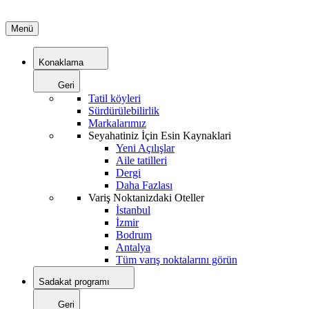
Menü
Konaklama
Geri
Tatil köyleri
Sürdürülebilirlik
Markalarımız
Seyahatiniz İçin Esin Kaynaklari
Yeni Açılışlar
Aile tatilleri
Dergi
Daha Fazlası
Variş Noktanizdaki Oteller
İstanbul
İzmir
Bodrum
Antalya
Tüm varış noktalarını görün
Sadakat programı
Geri