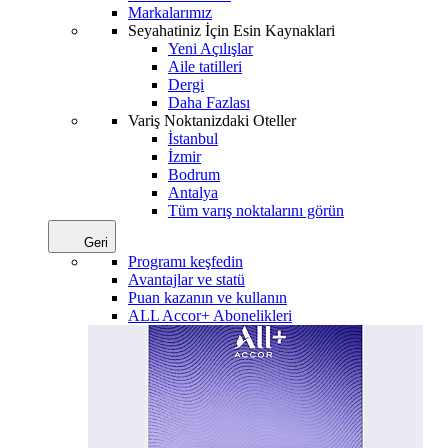
Markalarımız
Seyahatiniz İçin Esin Kaynaklari
Yeni Açılışlar
Aile tatilleri
Dergi
Daha Fazlası
Variş Noktanizdaki Oteller
İstanbul
İzmir
Bodrum
Antalya
Tüm varış noktalarını görün
Geri
Programı keşfedin
Avantajlar ve statü
Puan kazanın ve kullanın
ALL Accor+ Abonelikleri