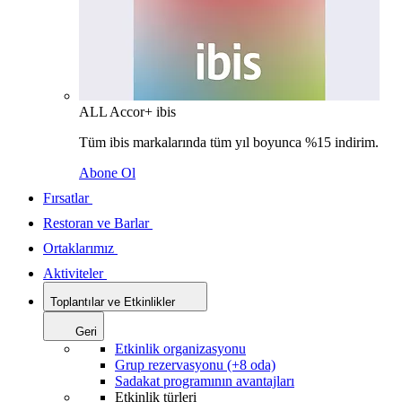
ALL Accor+ ibis
Tüm ibis markalarında tüm yıl boyunca %15 indirim.
Abone Ol
Fırsatlar
Restoran ve Barlar
Ortaklarımız
Aktiviteler
Toplantılar ve Etkinlikler
Geri
Etkinlik organizasyonu
Grup rezervasyonu (+8 oda)
Sadakat programının avantajları
Etkinlik türleri