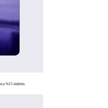
nca %15 indirim.