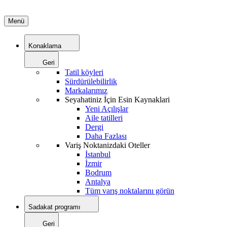
Menü
Konaklama
Geri
Tatil köyleri
Sürdürülebilirlik
Markalarımız
Seyahatiniz İçin Esin Kaynaklari
Yeni Açılışlar
Aile tatilleri
Dergi
Daha Fazlası
Variş Noktanizdaki Oteller
İstanbul
İzmir
Bodrum
Antalya
Tüm varış noktalarını görün
Sadakat programı
Geri