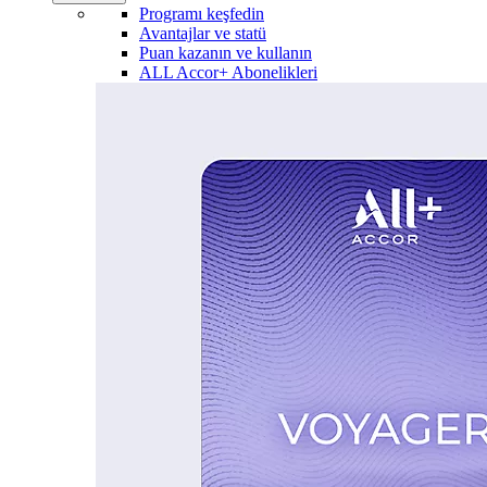
Programı keşfedin
Avantajlar ve statü
Puan kazanın ve kullanın
ALL Accor+ Abonelikleri