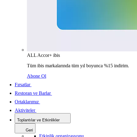
ALL Accor+ ibis
Tüm ibis markalarında tüm yıl boyunca %15 indirim.
Abone Ol
Fırsatlar
Restoran ve Barlar
Ortaklarımız
Aktiviteler
Toplantılar ve Etkinlikler
Geri
Etkinlik organizasyonu