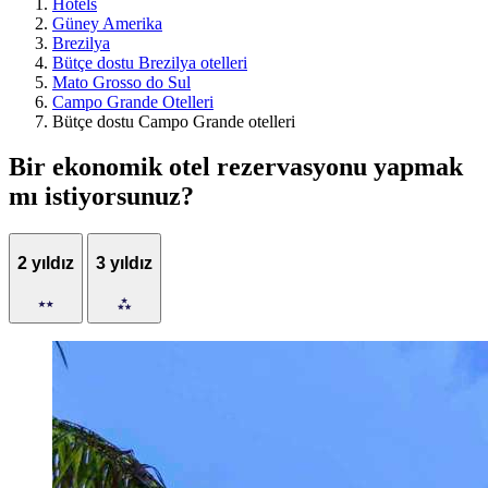
Hotels
Güney Amerika
Brezilya
Bütçe dostu Brezilya otelleri
Mato Grosso do Sul
Campo Grande Otelleri
Bütçe dostu Campo Grande otelleri
Bir ekonomik otel rezervasyonu yapmak
mı istiyorsunuz?
2 yıldız
3 yıldız