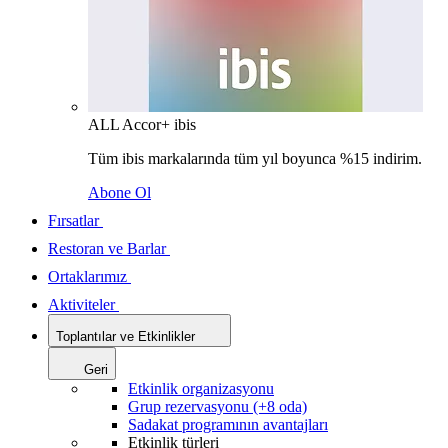
ALL Accor+ ibis
Tüm ibis markalarında tüm yıl boyunca %15 indirim.
Abone Ol
Fırsatlar
Restoran ve Barlar
Ortaklarımız
Aktiviteler
Toplantılar ve Etkinlikler
Geri
Etkinlik organizasyonu
Grup rezervasyonu (+8 oda)
Sadakat programının avantajları
Etkinlik türleri