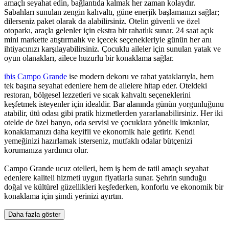
amaçlı seyahat edin, bağlantıda kalmak her zaman kolaydır.
Sabahları sunulan zengin kahvaltı, güne enerjik başlamanızı sağlar;
dilerseniz paket olarak da alabilirsiniz. Otelin güvenli ve özel
otoparkı, araçla gelenler için ekstra bir rahatlık sunar. 24 saat açık
mini markette atıştırmalık ve içecek seçenekleriyle günün her anı
ihtiyacınızı karşılayabilirsiniz. Çocuklu aileler için sunulan yatak ve
oyun olanakları, ailece huzurlu bir konaklama sağlar.
ibis Campo Grande
ise modern dekoru ve rahat yataklarıyla, hem
tek başına seyahat edenlere hem de ailelere hitap eder. Oteldeki
restoran, bölgesel lezzetleri ve sıcak kahvaltı seçeneklerini
keşfetmek isteyenler için idealdir. Bar alanında günün yorgunluğunu
atabilir, ütü odası gibi pratik hizmetlerden yararlanabilirsiniz. Her iki
otelde de özel banyo, oda servisi ve çocuklara yönelik imkanlar,
konaklamanızı daha keyifli ve ekonomik hale getirir. Kendi
yemeğinizi hazırlamak isterseniz, mutfaklı odalar bütçenizi
korumanıza yardımcı olur.
Campo Grande ucuz otelleri, hem iş hem de tatil amaçlı seyahat
edenlere kaliteli hizmeti uygun fiyatlarla sunar. Şehrin sunduğu
doğal ve kültürel güzellikleri keşfederken, konforlu ve ekonomik bir
konaklama için şimdi yerinizi ayırtın.
Daha fazla göster