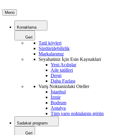
Menü
Konaklama
Geri
Tatil köyleri
Sürdürülebilirlik
Markalarımız
Seyahatiniz İçin Esin Kaynaklari
Yeni Açılışlar
Aile tatilleri
Dergi
Daha Fazlası
Variş Noktanizdaki Oteller
İstanbul
İzmir
Bodrum
Antalya
Tüm varış noktalarını görün
Sadakat programı
Geri