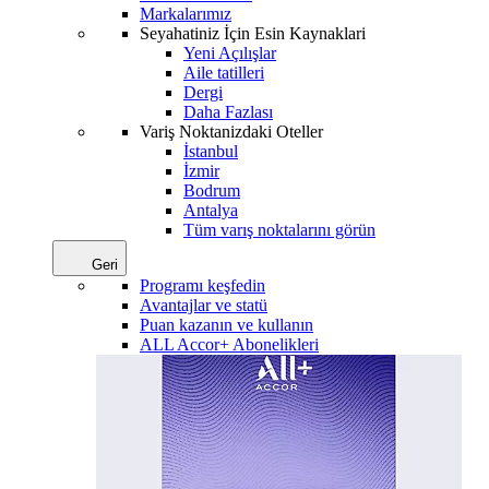
Markalarımız
Seyahatiniz İçin Esin Kaynaklari
Yeni Açılışlar
Aile tatilleri
Dergi
Daha Fazlası
Variş Noktanizdaki Oteller
İstanbul
İzmir
Bodrum
Antalya
Tüm varış noktalarını görün
Geri
Programı keşfedin
Avantajlar ve statü
Puan kazanın ve kullanın
ALL Accor+ Abonelikleri