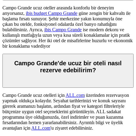
Campo Grande ucuz oteller arasında konforlu bir deneyim
arıyorsanız,
ibis budget Campo Grande
güne zengin bir kahvaltı ile
başlama fırsatı sunuyor. Şehir merkezine yakın konumuyla öne
çıkan bu otelde, fonksiyonel odalarda özel banyo rahatlığını
bulabilirsiniz. Ayrıca,
ibis Campo Grande
ise modern dekoru ve
kullanışlı mutfağıyla uzun veya kısa süreli konaklamalar için pratik
çözümler sağlıyor. Her iki otel de misafirlerine huzurlu ve ekonomik
bir konaklama vadediyor
Campo Grande'de ucuz bir oteli nasıl
rezerve edebilirim?
Campo Grande ucuz otelleri için
ALL.com
üzerinden rezervasyon
yapmak oldukça kolaydır. Seyahat tarihlerinizi ve konuk sayısını
girerek aramanızı başlatın, ardından fiyat ve kategori filtreleriyle
bütçenize uygun otel seçeneklerini görüntüleyin. ALL sadakat
programına üye olduğunuzda, özel indirimler ve puan kazanma
fırsatlarından hemen yararlanabilirsiniz. Ayrıntılı bilgi ve üyelik
avantajları için
ALL.com
'u ziyaret edebilirsiniz.