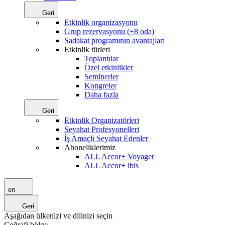
Geri
Etkinlik organizasyonu
Grup rezervasyonu (+8 oda)
Sadakat programının avantajları
Etkinlik türleri
Toplantılar
Özel etkinlikler
Seminerler
Kongreler
Daha fazla
Geri
Etkinlik Organizatörleri
Seyahat Profesyonelleri
İş Amaçlı Seyahat Edenler
Aboneliklerimiz
ALL Accor+ Voyager
ALL Accor+ ibis
en
Geri
Aşağıdan ülkenizi ve dilinizi seçin
Coğrafi bölge