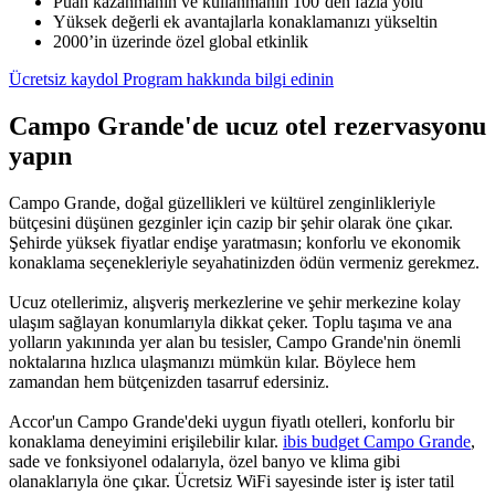
Puan kazanmanın ve kullanmanın 100’den fazla yolu
Yüksek değerli ek avantajlarla konaklamanızı yükseltin
2000’in üzerinde özel global etkinlik
Ücretsiz kaydol
Program hakkında bilgi edinin
Campo Grande'de ucuz otel rezervasyonu
yapın
Campo Grande, doğal güzellikleri ve kültürel zenginlikleriyle
bütçesini düşünen gezginler için cazip bir şehir olarak öne çıkar.
Şehirde yüksek fiyatlar endişe yaratmasın; konforlu ve ekonomik
konaklama seçenekleriyle seyahatinizden ödün vermeniz gerekmez.
Ucuz otellerimiz, alışveriş merkezlerine ve şehir merkezine kolay
ulaşım sağlayan konumlarıyla dikkat çeker. Toplu taşıma ve ana
yolların yakınında yer alan bu tesisler, Campo Grande'nin önemli
noktalarına hızlıca ulaşmanızı mümkün kılar. Böylece hem
zamandan hem bütçenizden tasarruf edersiniz.
Accor'un Campo Grande'deki uygun fiyatlı otelleri, konforlu bir
konaklama deneyimini erişilebilir kılar.
ibis budget Campo Grande
,
sade ve fonksiyonel odalarıyla, özel banyo ve klima gibi
olanaklarıyla öne çıkar. Ücretsiz WiFi sayesinde ister iş ister tatil