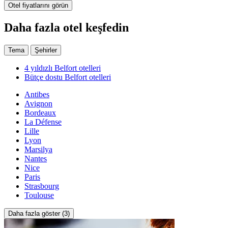
Otel fiyatlarını görün
Daha fazla otel keşfedin
Tema
Şehirler
4 yıldızlı Belfort otelleri
Bütçe dostu Belfort otelleri
Antibes
Avignon
Bordeaux
La Défense
Lille
Lyon
Marsilya
Nantes
Nice
Paris
Strasbourg
Toulouse
Daha fazla göster (3)