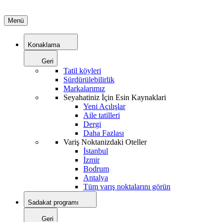
Menü
Konaklama
Geri
Tatil köyleri
Sürdürülebilirlik
Markalarımız
Seyahatiniz İçin Esin Kaynaklari
Yeni Açılışlar
Aile tatilleri
Dergi
Daha Fazlası
Variş Noktanizdaki Oteller
İstanbul
İzmir
Bodrum
Antalya
Tüm varış noktalarını görün
Sadakat programı
Geri