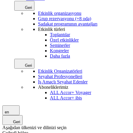
Geri
Etkinlik organizasyonu
Grup rezervasyonu (+8 oda)
Sadakat programının avantajları
Etkinlik türleri
Toplantılar
Özel etkinlikler
Seminerler
Kongreler
Daha fazla
Geri
Etkinlik Organizatörleri
Seyahat Profesyonelleri
İş Amaçlı Seyahat Edenler
Aboneliklerimiz
ALL Accor+ Voyager
ALL Accor+ ibis
en
Geri
Aşağıdan ülkenizi ve dilinizi seçin
Coğrafi bölge