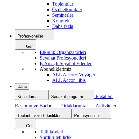
Toplantılar
Özel etkinlikler
Seminerler
Kongreler
Daha fazla
Profesyoneller
Geri
Etkinlik Organizatörleri
Seyahat Profesyonelleri
İş Amaçlı Seyahat Edenler
Aboneliklerimiz
ALL Accor+ Voyager
ALL Accor+ ibis
Daha
Fırsatlar
Konaklama
Sadakat programı
Restoran ve Barlar
Ortaklarımız
Aktiviteler
Toplantılar ve Etkinlikler
Profesyoneller
Geri
Tatil köyleri
Sürdürülebilirlik