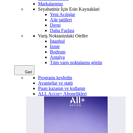
Markalarımız
Seyahatiniz İçin Esin Kaynaklari
Yeni Açılışlar
Aile tatilleri
Dergi
Daha Fazlası
Variş Noktanizdaki Oteller
İstanbul
İzmir
Bodrum
Antalya
Tüm varış noktalarını görün
Geri
Programı keşfedin
Avantajlar ve statü
Puan kazanın ve kullanın
ALL Accor+ Abonelikleri