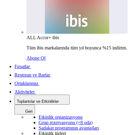
ALL Accor+ ibis
Tüm ibis markalarında tüm yıl boyunca %15 indirim.
Abone Ol
Fırsatlar
Restoran ve Barlar
Ortaklarımız
Aktiviteler
Toplantılar ve Etkinlikler
Geri
Etkinlik organizasyonu
Grup rezervasyonu (+8 oda)
Sadakat programının avantajları
Etkinlik türleri