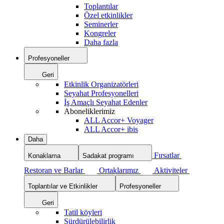
Toplantılar
Özel etkinlikler
Seminerler
Kongreler
Daha fazla
Profesyoneller
Geri
Etkinlik Organizatörleri
Seyahat Profesyonelleri
İş Amaçlı Seyahat Edenler
Aboneliklerimiz
ALL Accor+ Voyager
ALL Accor+ ibis
Daha
Fırsatlar
Konaklama
Sadakat programı
Restoran ve Barlar
Ortaklarımız
Aktiviteler
Toplantılar ve Etkinlikler
Profesyoneller
Geri
Tatil köyleri
Sürdürülebilirlik