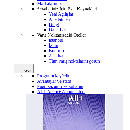
Markalarımız
Seyahatiniz İçin Esin Kaynaklari
Yeni Açılışlar
Aile tatilleri
Dergi
Daha Fazlası
Variş Noktanizdaki Oteller
İstanbul
İzmir
Bodrum
Antalya
Tüm varış noktalarını görün
Geri
Programı keşfedin
Avantajlar ve statü
Puan kazanın ve kullanın
ALL Accor+ Abonelikleri