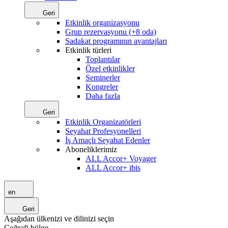
Geri
Etkinlik organizasyonu
Grup rezervasyonu (+8 oda)
Sadakat programının avantajları
Etkinlik türleri
Toplantılar
Özel etkinlikler
Seminerler
Kongreler
Daha fazla
Geri
Etkinlik Organizatörleri
Seyahat Profesyonelleri
İş Amaçlı Seyahat Edenler
Aboneliklerimiz
ALL Accor+ Voyager
ALL Accor+ ibis
en
Geri
Aşağıdan ülkenizi ve dilinizi seçin
Coğrafi bölge