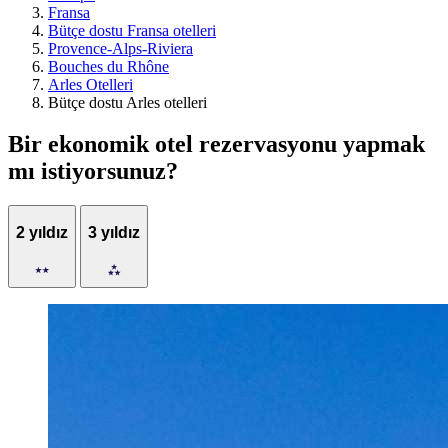
Fransa
Bütçe dostu Fransa otelleri
Provence-Alps-Riviera
Bouches du Rhône
Arles Otelleri
Bütçe dostu Arles otelleri
Bir ekonomik otel rezervasyonu yapmak
mı istiyorsunuz?
2 yıldız
3 yıldız