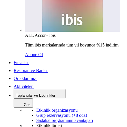
ALL Accor+ ibis
Tüm ibis markalarında tüm yıl boyunca %15 indirim.
Abone Ol
Fırsatlar
Restoran ve Barlar
Ortaklarımız
Aktiviteler
Toplantılar ve Etkinlikler
Geri
Etkinlik organizasyonu
Grup rezervasyonu (+8 oda)
Sadakat programının avantajları
Etkinlik türleri