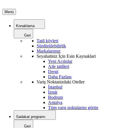
Menü
Konaklama
Geri
Tatil köyleri
Sürdürülebilirlik
Markalarımız
Seyahatiniz İçin Esin Kaynaklari
Yeni Açılışlar
Aile tatilleri
Dergi
Daha Fazlası
Variş Noktanizdaki Oteller
İstanbul
İzmir
Bodrum
Antalya
Tüm varış noktalarını görün
Sadakat programı
Geri