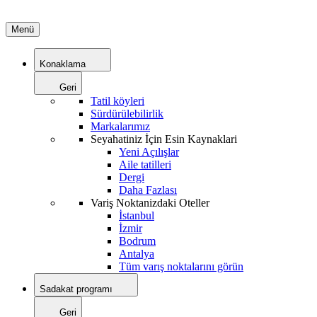
Menü
Konaklama
Geri
Tatil köyleri
Sürdürülebilirlik
Markalarımız
Seyahatiniz İçin Esin Kaynaklari
Yeni Açılışlar
Aile tatilleri
Dergi
Daha Fazlası
Variş Noktanizdaki Oteller
İstanbul
İzmir
Bodrum
Antalya
Tüm varış noktalarını görün
Sadakat programı
Geri