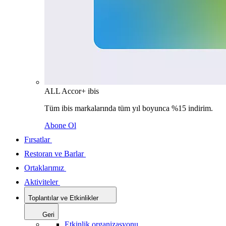
ALL Accor+ ibis
Tüm ibis markalarında tüm yıl boyunca %15 indirim.
Abone Ol
Fırsatlar
Restoran ve Barlar
Ortaklarımız
Aktiviteler
Toplantılar ve Etkinlikler
Geri
Etkinlik organizasyonu