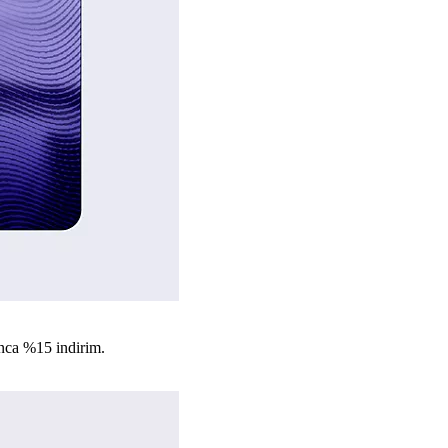
nca %15 indirim.