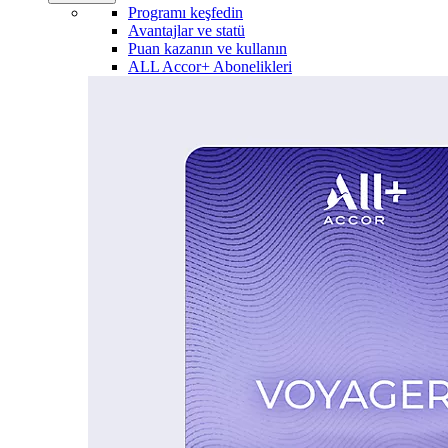
Programı keşfedin
Avantajlar ve statü
Puan kazanın ve kullanın
ALL Accor+ Abonelikleri