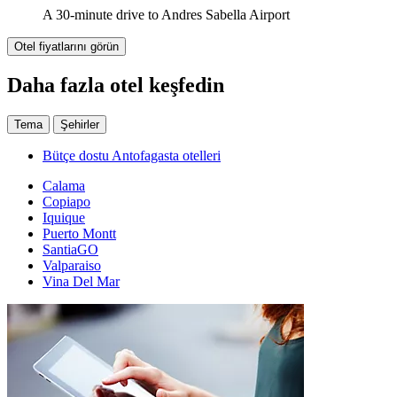
A 30-minute drive to Andres Sabella Airport
Otel fiyatlarını görün
Daha fazla otel keşfedin
Tema
Şehirler
Bütçe dostu Antofagasta otelleri
Calama
Copiapo
Iquique
Puerto Montt
SantiaGO
Valparaiso
Vina Del Mar