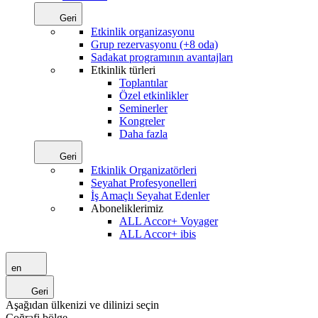
Geri
Etkinlik organizasyonu
Grup rezervasyonu (+8 oda)
Sadakat programının avantajları
Etkinlik türleri
Toplantılar
Özel etkinlikler
Seminerler
Kongreler
Daha fazla
Geri
Etkinlik Organizatörleri
Seyahat Profesyonelleri
İş Amaçlı Seyahat Edenler
Aboneliklerimiz
ALL Accor+ Voyager
ALL Accor+ ibis
en
Geri
Aşağıdan ülkenizi ve dilinizi seçin
Coğrafi bölge