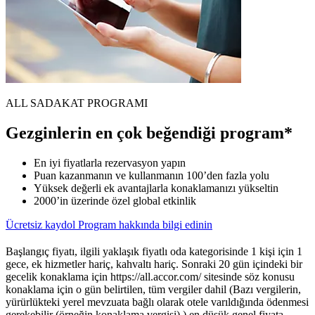
ALL SADAKAT PROGRAMI
Gezginlerin en çok beğendiği program*
En iyi fiyatlarla rezervasyon yapın
Puan kazanmanın ve kullanmanın 100’den fazla yolu
Yüksek değerli ek avantajlarla konaklamanızı yükseltin
2000’in üzerinde özel global etkinlik
Ücretsiz kaydol
Program hakkında bilgi edinin
Başlangıç fiyatı, ilgili yaklaşık fiyatlı oda kategorisinde 1 kişi için 1
gece, ek hizmetler hariç, kahvaltı hariç. Sonraki 20 gün içindeki bir
gecelik konaklama için https://all.accor.com/ sitesinde söz konusu
konaklama için o gün belirtilen, tüm vergiler dahil (Bazı vergilerin,
yürürlükteki yerel mevzuata bağlı olarak otele varıldığında ödenmesi
gerekebilir (örneğin konaklama vergisi).) en düşük genel fiyata