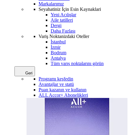
Markalarımız
Seyahatiniz İçin Esin Kaynaklari
Yeni Açılışlar
Aile tatilleri
Dergi
Daha Fazlası
Variş Noktanizdaki Oteller
İstanbul
İzmir
Bodrum
Antalya
Tüm varış noktalarını görün
Geri
Programı keşfedin
Avantajlar ve statü
Puan kazanın ve kullanın
ALL Accor+ Abonelikleri