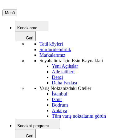
Menü
Konaklama
Geri
Tatil köyleri
Sürdürülebilirlik
Markalarımız
Seyahatiniz İçin Esin Kaynaklari
Yeni Açılışlar
Aile tatilleri
Dergi
Daha Fazlası
Variş Noktanizdaki Oteller
İstanbul
İzmir
Bodrum
Antalya
Tüm varış noktalarını görün
Sadakat programı
Geri