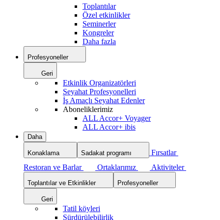
Toplantılar
Özel etkinlikler
Seminerler
Kongreler
Daha fazla
Profesyoneller
Geri
Etkinlik Organizatörleri
Seyahat Profesyonelleri
İş Amaçlı Seyahat Edenler
Aboneliklerimiz
ALL Accor+ Voyager
ALL Accor+ ibis
Daha
Fırsatlar
Konaklama
Sadakat programı
Restoran ve Barlar
Ortaklarımız
Aktiviteler
Toplantılar ve Etkinlikler
Profesyoneller
Geri
Tatil köyleri
Sürdürülebilirlik