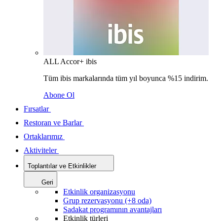
ALL Accor+ ibis
Tüm ibis markalarında tüm yıl boyunca %15 indirim.
Abone Ol
Fırsatlar
Restoran ve Barlar
Ortaklarımız
Aktiviteler
Toplantılar ve Etkinlikler
Geri
Etkinlik organizasyonu
Grup rezervasyonu (+8 oda)
Sadakat programının avantajları
Etkinlik türleri